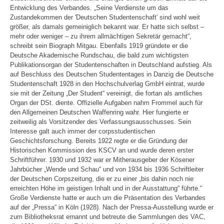
Entwicklung des Verbandes. „Seine Verdienste um das
Zustandekommen der 'Deutschen Studentenschaft' sind wohl weit
größer, als damals gemeiniglich bekannt war. Er hatte sich selbst –
mehr oder weniger – zu ihrem allmächtigen Sekretär gemacht“,
schreibt sein Biograph Mitgau. Ebenfalls 1919 gründete er die
Deutsche Akademische Rundschau, die bald zum wichtigsten
Publikationsorgan der Studentenschaften in Deutschland aufstieg. Als
auf Beschluss des Deutschen Studententages in Danzig die Deutsche
Studentenschaft 1928 in den Hochschulverlag GmbH eintrat, wurde
sie mit der Zeitung „Der Student“ vereinigt, die fortan als amtliches
Organ der DSt. diente. Offizielle Aufgaben nahm Frommel auch für
den Allgemeinen Deutschen Waffenring wahr. Hier fungierte er
zeitweilig als Vorsitzender des Verfassungsausschusses. Sein
Interesse galt auch immer der corpsstudentischen
Geschichtsforschung. Bereits 1922 regte er die Gründung der
Historischen Kommission des KSCV an und wurde deren erster
Schriftführer. 1930 und 1932 war er Mitherausgeber der Kösener
Jahrbücher „Wende und Schau“ und von 1934 bis 1936 Schriftleiter
der Deutschen Corpszeitung, die er zu einer „bis dahin noch nie
erreichten Höhe im geistigen Inhalt und in der Ausstattung“ führte.“
Große Verdienste hatte er auch um die Präsentation des Verbandes
auf der „Pressa“ in Köln (1928). Nach der Pressa-Ausstellung wurde er
zum Bibliotheksrat ernannt und betreute die Sammlungen des VAC,