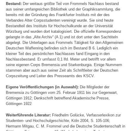
Bestand:
Der weitaus größte Teil von Frommels Nachlass bestand
aus seiner umfangreichen Bibliothek und der Graphiksammlung, die
bereits mit der Gründung des Frankfurter Instituts mit der des
Verbandes Alter Corpsstudenten vereinigt wurde. Sie sind heute
Bestandteil des Instituts für Hochschulkunde an der Universität
Würzburg und wurden dort katalogisiert. Die offizielle Korrespondenz
gelangte in das „Alte Archiv“ (A 1) und ist dort unter den Sachtiteln
abgelegt. Die Unterlagen aus Frommels Tätigkeit für den Allgemeinen
Deutschen Waffenring befinden sich im Bestand B 6. Lediglich ein
kleiner Teil des persönlichen Nachlasses fand Eingang in den
Nachlassbestand. Er umfasst 0,1 lfd. Meter und betrifft vor allem
seine eigenen Corps Bremensia und Starkenburgia. Einige Nummern
stammen aber auch aus seiner Zeit als Schriftleiter der Deutschen
Corpszeitung und Leiter des Presseamts des KSCV.
Eigene Veröffentlichungen (in Auswahl):
Die Mitglieder der
Bremensia zu Göttingen vom 25. Februar 1911 bis zur Gegenwart,
Göttingen 1912; Denkschrift betreffend Akademische Presse,
Göttingen 1922
Weiterführende Literatur:
Friedhelm Golücke, Verfasserlexikon zur
Studenten- und Hochschulgeschichte, Köln 2004, S. 105-106;
Hermann Mitgau, C. M. Frommel und die Deutsche Studentenschaft in