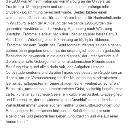
die 1930 von Wilhelm Fabricius von Marburg an die Universität
Frankfurt a. M. abgegeben und um seine eigene umfangreiche
Studentika-Sammlung bereichert wurde. Beides bildete einen
wesentlichen Grundstock für das spätere Institut für Hochschulkunde
in Würzburg. Nach der Auflösung der Verbände 1935 wurden die
gesamten Bestände auf die Festung Marienberg nach Würzburg
überführt. Frommel siedelet nach dort über, erlag aber bereits am 3.
April 1938 in Würzburg einer Erkrankung an Multipler Sklerose.
„Frommel hat dem Begriff des 'Berufscorpsstudenten' seinen eigenen,
tieferen Sinn gegeben und er hat die ursprünglich spöttisch gedachte
Bezeichnung gewandelt in die eines Mannes, der unter Verzicht auf
die philisterhafte Geborgenheit einer akademischen Pfründe seine
Berufung einzig und allein darin sah, den Aufgaben unseres
Corpsstudententums und darüber hinaus des deutschen Studenten zu
dienen, um die Voraussetzung für dier Neubelebung akademischen
Gemeinschaftsgeistes im Sinne akademischer Freiheit zu schaffen.“
Er galt als „umfassender, kenntnisreicher Geist, vielseitig begabt, eine
zarte, künstlerisch scheue Seele, ein kultivierter Ästhet, Gradseigneur
und Romantiker, der nur widerwillig den Anschluß an eine feindliche
Wirklichkeit immer wieder suchen mußte, unter Enttäuschungen und
Entsagungen. Hinter seinen bibliophilen Schätzen lebte er sein
eigentliches und persönliches Leben, unbürgerlich und wie auf einer
fernen Insel.“