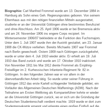
Biographie:
Carl Manfred Frommel wurde am 13. Dezember 1884 in
Hamburg als Sohn eines Geh. Regierungsrates geboren. Von seinem
Elternhaus aus mit den nötigen finanziellen Mitteln ausgestattet,
studierte er an der Universität Göttingen ohne bestimmtes Berufsziel
und ohne Abschluss. Am 25. April 1906 wurde er bei Bremensia aktiv
und am 24. November 1906 ins engere Corps recipiert. Im
Wintersemester 1906/07 bekleidete er die Funktion des Fuchsmajors.
Unter dem 1. Juli 1907 wurde ihm der Austritt gestattet, am 23. Januar
1908 die CK-Mütze verliehen. Bereits Michaelis 1907 war Frommel
nach Berlin gewechselt. Ostern 1909 nach Göttingen zurückgekehrt,
wurde er unter dem 4. Juli 1910 wieder aktiv. Er erhielt am 19. Juli
1910 das Band zurück und wurde am 17. Oktober 1910 inaktiviert.
Von November 1911 bis Mai 1912 diente Frommel als Einjährig-
Freiwilliger im 2. Kurhessischen Infanterie-Regiment Nr. 82 in
Göttingen. In den folgenden Jahren war er vor allem in der
überverbandlichen Arbeit tätig. So wurde unter seiner Führung in
Göttingen 1912 das erste Kartell schlagender Verbände gebildet, ein
Vorläufer des Allgemeinen Deutschen Waffenrings (ADW). Nach der
Teilnahme am Ersten Weltkrieg als Kompanieführer kehrte er wieder
an die Universität Göttingen zurück, wo er sich um die Gründung der
Deutschen Studentenschaft verdient machte. 1919 wurde er dort zum
Studentensekretär ernannt und erlangte einen großen Einfluß auf die