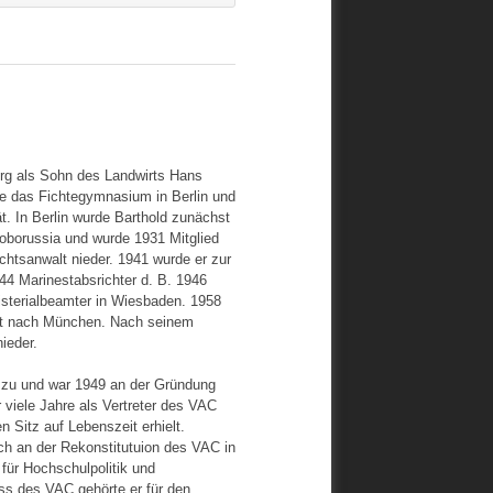
urg als Sohn des Landwirts Hans
te das Fichtegymnasium in Berlin und
t. In Berlin wurde Barthold zunächst
eoborussia und wurde 1931 Mitglied
chtsanwalt nieder. 1941 wurde er zur
44 Marinestabsrichter d. B. 1946
isterialbeamter in Wiesbaden. 1958
nst nach München. Nach seinem
ieder.
t zu und war 1949 an der Gründung
viele Jahre als Vertreter des VAC
n Sitz auf Lebenszeit erhielt.
sich an der Rekonstitutuion des VAC in
für Hochschulpolitik und
s des VAC gehörte er für den