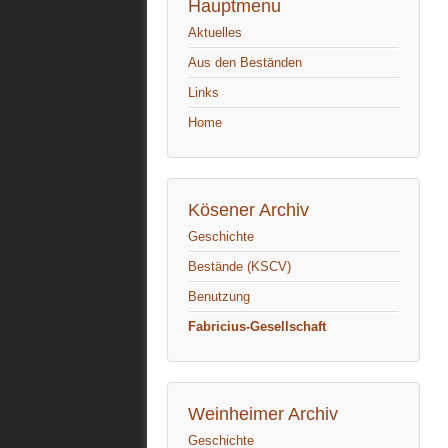
Hauptmenu
Aktuelles
Aus den Beständen
Links
Home
Kösener Archiv
Geschichte
Bestände (KSCV)
Benutzung
Fabricius-Gesellschaft
Weinheimer Archiv
Geschichte