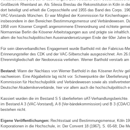
Großbezirk Rheinland an. Als Silesia Breslau die Rekonstitution in Köln in di
dort beteiligt und erhielt die Corpsschleife und 1955 das Band des Corps. 19
VAC-Vorstands München. Er war Mitglied der Kommission für Kirchenfragen 
insbesondere in den Bereichen Bestimmungsmensur und Verbändewesen. Dan
1958 vom Kösener Congreß angenommene Ehrenordnung und richtete gemein
Normanniae Berlin die Kösener Arbeitstagungen aus und prägte sie inhaltlich.
allem die hochschulpolitischen Auseinandersetzungen Ende der 60er Jahre 
Für sein überverbandliches Engagement wurde Barthold mit der Fabricius-Me
Erinnerungsteller des CDK und der VAC-Silberschale ausgezeichnet. Am 26
Ehrenmitgliedschaft der Neoborussia verliehen. Werner Barthold verstarb am
Bestand:
Wann der Nachlass von Werner Barthold in das Kösener Archiv gela
nachweisen. Eine Abgabeliste lag nicht vor. Schwerpunkte der Überlieferung bi
Kommission für Hochschulpolitik und Verbändewesen sowie als stellvertrete
Deutscher Akademikerverbände, hier vor allem auch die hochschulpolitisch 
Kassiert wurden die im Bestand S 5 überlieferten oAT-Verhandlungsberichte. P
im Bestand A 3 (VAC-Vorstand), A 8 (Ver-bändekommission) und B 3 (CDA/
bestehen nicht.
Eigene Veröffentlichungen:
Rechtsstaat und Bestimmungsmensur, Köln 1950
Korporationen in die Hochschule, in: Der Convent 18 (1967), S. 65-68; Die 