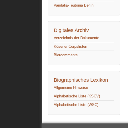
Vandalia-Teutonia Berlin
Digitales Archiv
Verzeichnis der Dokumente
Kösener Corpslisten
Biercomments
Biographisches Lexikon
Allgemeine Hinweise
Alphabetische Liste (KSCV)
Alphabetische Liste (WSC)