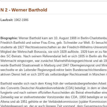
N 2 - Werner Barthold
Laufzeit:
1962-1986
Biographie:
Werner Barthold kam am 10. August 1908 in Berlin-Charlottenb
Friedrich Barthold und seiner Frau Erna, geb. Schneider zur Welt. Er besuch
studierte ab 1927 Rechtswissenschaften an der Friedrich-Wilhelms-Universitä
Mitglied der Wehrschaft Borussia, sie sich 1928 auflöste. 1929 kam er zu N
des SC-Beirats. Nach seinem Referendariat ließ er sich 1935 in Berlin als Re
Wehrmacht eingezogen, war zunächst Marinehilfskriegsgerichtsrat und ab 19
wurde Barthold Staatsanwalt in Marburg und 1947 Oberregierungsrat und Min
wechselte er als Leitender Regierungsdi-rektor beim Bundesnachrichtendie
aktiven Dienst ließ er sich 1970 als selbständiger Rechtsanwalt in München n
Barthold wandte sich nach dem Krieg früh der verbandsübergreifenden Arbei
des Convents Deutscher Akademikerverbände (CDA) beteiligt, in dem er über 
fungierte und nach seinem offiziellen Ausscheiden als Beirat ehrenhalber eine
Zeitweilig war er stellvertretender Vorsitzender des CDA. 1950 beteiligte er 
Altena und ab 1951 gehörte er der Verbändekommission (später Kommission 
Verbändewesen) an, der er auch längere Zeit vorstand. dem Gesamtausschus