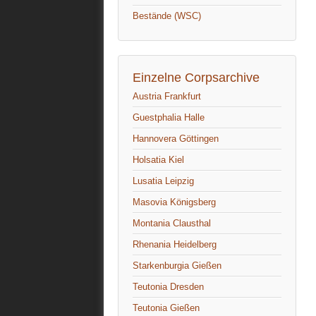
Bestände (WSC)
Einzelne Corpsarchive
Austria Frankfurt
Guestphalia Halle
Hannovera Göttingen
Holsatia Kiel
Lusatia Leipzig
Masovia Königsberg
Montania Clausthal
Rhenania Heidelberg
Starkenburgia Gießen
Teutonia Dresden
Teutonia Gießen