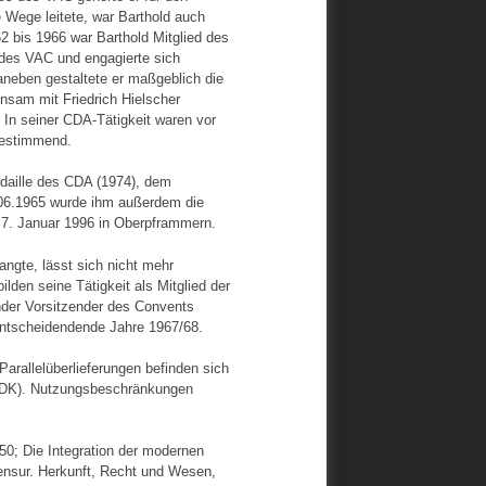
e Wege leitete, war Barthold auch
62 bis 1966 war Barthold Mitglied des
des VAC und engagierte sich
eben gestaltete er maßgeblich die
sam mit Friedrich Hielscher
 In seiner CDA-Tätigkeit waren vor
bestimmend.
daille des CDA (1974), dem
.06.1965 wurde ihm außerdem die
 7. Januar 1996 in Oberpframmern.
ngte, lässt sich nicht mehr
lden seine Tätigkeit als Mitglied der
nder Vorsitzender des Convents
entscheidendende Jahre 1967/68.
arallelüberlieferungen befinden sich
CDK). Nutzungsbeschränkungen
; Die Integration der modernen
Mensur. Herkunft, Recht und Wesen,