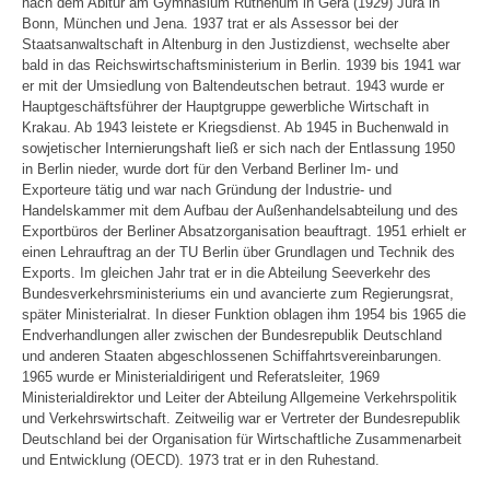
nach dem Abitur am Gymnasium Ruthenum in Gera (1929) Jura in
Bonn, München und Jena. 1937 trat er als Assessor bei der
Staatsanwaltschaft in Altenburg in den Justizdienst, wechselte aber
bald in das Reichswirtschaftsministerium in Berlin. 1939 bis 1941 war
er mit der Umsiedlung von Baltendeutschen betraut. 1943 wurde er
Hauptgeschäftsführer der Hauptgruppe gewerbliche Wirtschaft in
Krakau. Ab 1943 leistete er Kriegsdienst. Ab 1945 in Buchenwald in
sowjetischer Internierungshaft ließ er sich nach der Entlassung 1950
in Berlin nieder, wurde dort für den Verband Berliner Im- und
Exporteure tätig und war nach Gründung der Industrie- und
Handelskammer mit dem Aufbau der Außenhandelsabteilung und des
Exportbüros der Berliner Absatzorganisation beauftragt. 1951 erhielt er
einen Lehrauftrag an der TU Berlin über Grundlagen und Technik des
Exports. Im gleichen Jahr trat er in die Abteilung Seeverkehr des
Bundesverkehrsministeriums ein und avancierte zum Regierungsrat,
später Ministerialrat. In dieser Funktion oblagen ihm 1954 bis 1965 die
Endverhandlungen aller zwischen der Bundesrepublik Deutschland
und anderen Staaten abgeschlossenen Schiffahrtsvereinbarungen.
1965 wurde er Ministerialdirigent und Referatsleiter, 1969
Ministerialdirektor und Leiter der Abteilung Allgemeine Verkehrspolitik
und Verkehrswirtschaft. Zeitweilig war er Vertreter der Bundesrepublik
Deutschland bei der Organisation für Wirtschaftliche Zusammenarbeit
und Entwicklung (OECD). 1973 trat er in den Ruhestand.