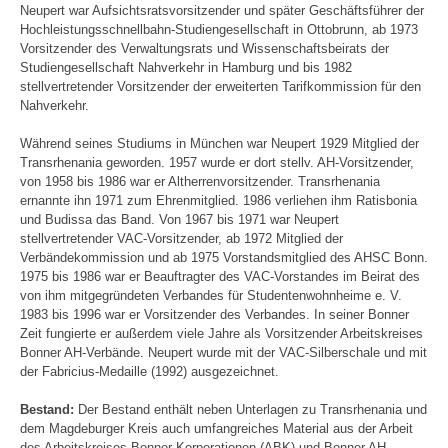
Neupert war Aufsichtsratsvorsitzender und später Geschäftsführer der
Hochleistungsschnellbahn-Studiengesellschaft in Ottobrunn, ab 1973
Vorsitzender des Verwaltungsrats und Wissenschaftsbeirats der
Studiengesellschaft Nahverkehr in Hamburg und bis 1982
stellvertretender Vorsitzender der erweiterten Tarifkommission für den
Nahverkehr.
Während seines Studiums in München war Neupert 1929 Mitglied der
Transrhenania geworden. 1957 wurde er dort stellv. AH-Vorsitzender,
von 1958 bis 1986 war er Altherrenvorsitzender. Transrhenania
ernannte ihn 1971 zum Ehrenmitglied. 1986 verliehen ihm Ratisbonia
und Budissa das Band. Von 1967 bis 1971 war Neupert
stellvertretender VAC-Vorsitzender, ab 1972 Mitglied der
Verbändekommission und ab 1975 Vorstandsmitglied des AHSC Bonn.
1975 bis 1986 war er Beauftragter des VAC-Vorstandes im Beirat des
von ihm mitgegründeten Verbandes für Studentenwohnheime e. V.
1983 bis 1996 war er Vorsitzender des Verbandes. In seiner Bonner
Zeit fungierte er außerdem viele Jahre als Vorsitzender Arbeitskreises
Bonner AH-Verbände. Neupert wurde mit der VAC-Silberschale und mit
der Fabricius-Medaille (1992) ausgezeichnet.
Bestand:
Der Bestand enthält neben Unterlagen zu Transrhenania und
dem Magdeburger Kreis auch umfangreiches Material aus der Arbeit
des Arbeitskreises Bonner Korporationen (ABK) und Bonner AH-