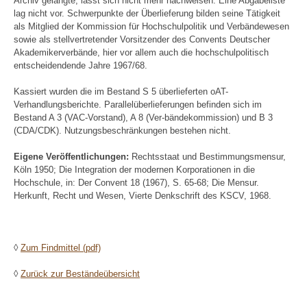
Archiv gelangte, lässt sich nicht mehr nachweisen. Eine Abgabeliste
lag nicht vor. Schwerpunkte der Überlieferung bilden seine Tätigkeit
als Mitglied der Kommission für Hochschulpolitik und Verbändewesen
sowie als stellvertretender Vorsitzender des Convents Deutscher
Akademikerverbände, hier vor allem auch die hochschulpolitisch
entscheidendende Jahre 1967/68.
Kassiert wurden die im Bestand S 5 überlieferten oAT-
Verhandlungsberichte. Parallelüberlieferungen befinden sich im
Bestand A 3 (VAC-Vorstand), A 8 (Ver-bändekommission) und B 3
(CDA/CDK). Nutzungsbeschränkungen bestehen nicht.
Eigene Veröffentlichungen:
Rechtsstaat und Bestimmungsmensur,
Köln 1950; Die Integration der modernen Korporationen in die
Hochschule, in: Der Convent 18 (1967), S. 65-68; Die Mensur.
Herkunft, Recht und Wesen, Vierte Denkschrift des KSCV, 1968.
◊
Zum Findmittel (pdf)
◊
Zurück zur Beständeübersicht