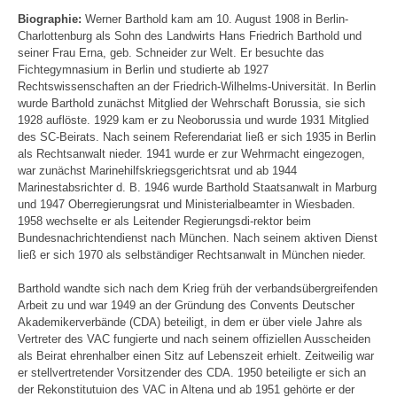
Biographie:
Werner Barthold kam am 10. August 1908 in Berlin-
Charlottenburg als Sohn des Landwirts Hans Friedrich Barthold und
seiner Frau Erna, geb. Schneider zur Welt. Er besuchte das
Fichtegymnasium in Berlin und studierte ab 1927
Rechtswissenschaften an der Friedrich-Wilhelms-Universität. In Berlin
wurde Barthold zunächst Mitglied der Wehrschaft Borussia, sie sich
1928 auflöste. 1929 kam er zu Neoborussia und wurde 1931 Mitglied
des SC-Beirats. Nach seinem Referendariat ließ er sich 1935 in Berlin
als Rechtsanwalt nieder. 1941 wurde er zur Wehrmacht eingezogen,
war zunächst Marinehilfskriegsgerichtsrat und ab 1944
Marinestabsrichter d. B. 1946 wurde Barthold Staatsanwalt in Marburg
und 1947 Oberregierungsrat und Ministerialbeamter in Wiesbaden.
1958 wechselte er als Leitender Regierungsdi-rektor beim
Bundesnachrichtendienst nach München. Nach seinem aktiven Dienst
ließ er sich 1970 als selbständiger Rechtsanwalt in München nieder.
Barthold wandte sich nach dem Krieg früh der verbandsübergreifenden
Arbeit zu und war 1949 an der Gründung des Convents Deutscher
Akademikerverbände (CDA) beteiligt, in dem er über viele Jahre als
Vertreter des VAC fungierte und nach seinem offiziellen Ausscheiden
als Beirat ehrenhalber einen Sitz auf Lebenszeit erhielt. Zeitweilig war
er stellvertretender Vorsitzender des CDA. 1950 beteiligte er sich an
der Rekonstitutuion des VAC in Altena und ab 1951 gehörte er der