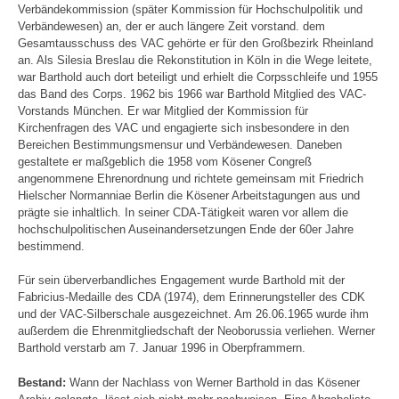
Verbändekommission (später Kommission für Hochschulpolitik und
Verbändewesen) an, der er auch längere Zeit vorstand. dem
Gesamtausschuss des VAC gehörte er für den Großbezirk Rheinland
an. Als Silesia Breslau die Rekonstitution in Köln in die Wege leitete,
war Barthold auch dort beteiligt und erhielt die Corpsschleife und 1955
das Band des Corps. 1962 bis 1966 war Barthold Mitglied des VAC-
Vorstands München. Er war Mitglied der Kommission für
Kirchenfragen des VAC und engagierte sich insbesondere in den
Bereichen Bestimmungsmensur und Verbändewesen. Daneben
gestaltete er maßgeblich die 1958 vom Kösener Congreß
angenommene Ehrenordnung und richtete gemeinsam mit Friedrich
Hielscher Normanniae Berlin die Kösener Arbeitstagungen aus und
prägte sie inhaltlich. In seiner CDA-Tätigkeit waren vor allem die
hochschulpolitischen Auseinandersetzungen Ende der 60er Jahre
bestimmend.
Für sein überverbandliches Engagement wurde Barthold mit der
Fabricius-Medaille des CDA (1974), dem Erinnerungsteller des CDK
und der VAC-Silberschale ausgezeichnet. Am 26.06.1965 wurde ihm
außerdem die Ehrenmitgliedschaft der Neoborussia verliehen. Werner
Barthold verstarb am 7. Januar 1996 in Oberpframmern.
Bestand:
Wann der Nachlass von Werner Barthold in das Kösener