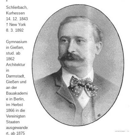
*
Schlierbach,
Kurhessen
14. 12. 1843
† New York
8. 3. 1892
Gymnasium
in Gießen,
stud. ab
1862
Architektur
in
Darmstadt,
Gießen und
an der
Bauakademi
e in Berlin,
im Herbst
1866 in die
Vereinigten
Staaten
ausgewande
rt, ab 1875