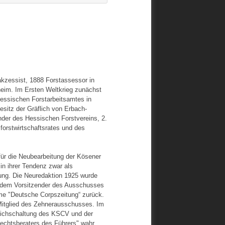
akzessist, 1888 Forstassessor in
heim. Im Ersten Weltkrieg zunächst
 Hessischen Forstarbeitsamtes in
sitz der Gräflich von Erbach-
nder des Hessischen Forstvereins, 2.
orstwirtschaftsrates und des
für die Neubearbeitung der Kösener
in ihrer Tendenz zwar als
sung. Die Neuredaktion 1925 wurde
erdem Vorsitzender des Ausschusses
me "Deutsche Corpszeitung“ zurück.
Mitglied des Zehnerausschusses. Im
ichschaltung des KSCV und der
echtsberaters des Führers" wahr.