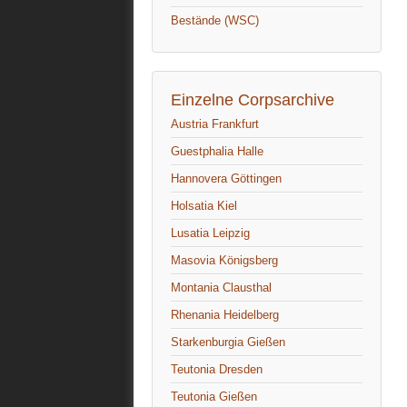
Bestände (WSC)
Einzelne Corpsarchive
Austria Frankfurt
Guestphalia Halle
Hannovera Göttingen
Holsatia Kiel
Lusatia Leipzig
Masovia Königsberg
Montania Clausthal
Rhenania Heidelberg
Starkenburgia Gießen
Teutonia Dresden
Teutonia Gießen