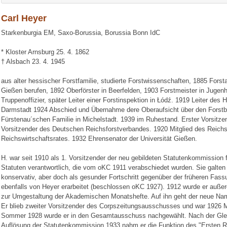
Carl Heyer
Starkenburgia EM, Saxo-Borussia, Borussia Bonn IdC
* Kloster Arnsburg 25. 4. 1862
† Alsbach 23. 4. 1945
aus alter hessischer Forstfamilie, studierte Forstwissenschaften, 1885 Forst
Gießen berufen, 1892 Oberförster in Beerfelden, 1903 Forstmeister in Jugen
Truppenoffizier, später Leiter einer Forstinspektion in Łódź. 1919 Leiter des
Darmstadt 1924 Abschied und Übernahme dere Oberaufsicht über den Forstbe
Fürstenau´schen Familie in Michelstadt. 1939 im Ruhestand. Erster Vorsitze
Vorsitzender des Deutschen Reichsforstverbandes. 1920 Mitglied des Reichsf
Reichswirtschaftsrates. 1932 Ehrensenator der Universität Gießen.
H. war seit 1910 als 1. Vorsitzender der neu gebildeten Statutenkommission 
Statuten verantwortlich, die vom oKC 1911 verabschiedet wurden. Sie galten 
konservativ, aber doch als gesunder Fortschritt gegenüber der früheren Fas
ebenfalls von Heyer erarbeitet (beschlossen oKC 1927). 1912 wurde er auß
zur Umgestaltung der Akademischen Monatshefte. Auf ihn geht der neue Na
Er blieb zweiter Vorsitzender des Corpszeitungsausschusses und war 1926 
Sommer 1928 wurde er in den Gesamtausschuss nachgewählt. Nach der Gle
Auflösung der Statutenkommission 1933 nahm er die Funktion des "Ersten R