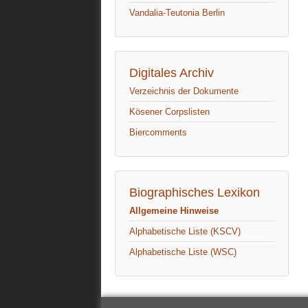
Vandalia-Teutonia Berlin
Digitales Archiv
Verzeichnis der Dokumente
Kösener Corpslisten
Biercomments
Biographisches Lexikon
Allgemeine Hinweise
Alphabetische Liste (KSCV)
Alphabetische Liste (WSC)