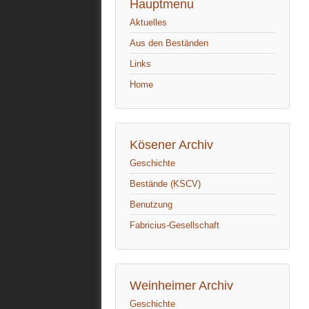
Hauptmenu
Aktuelles
Aus den Beständen
Links
Home
Kösener Archiv
Geschichte
Bestände (KSCV)
Benutzung
Fabricius-Gesellschaft
Weinheimer Archiv
Geschichte