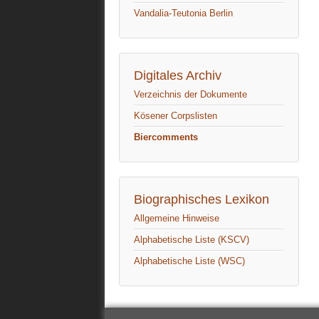
Vandalia-Teutonia Berlin
Digitales Archiv
Verzeichnis der Dokumente
Kösener Corpslisten
Biercomments
Biographisches Lexikon
Allgemeine Hinweise
Alphabetische Liste (KSCV)
Alphabetische Liste (WSC)