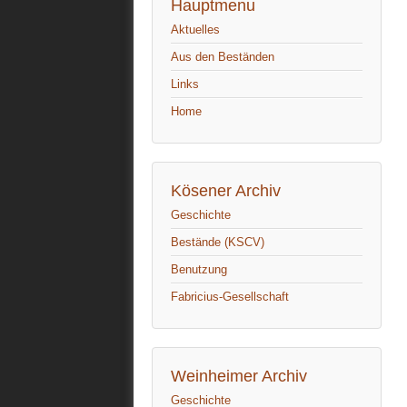
Hauptmenu
Aktuelles
Aus den Beständen
Links
Home
Kösener Archiv
Geschichte
Bestände (KSCV)
Benutzung
Fabricius-Gesellschaft
Weinheimer Archiv
Geschichte