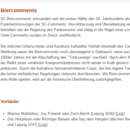
Biercomments
SC-Biercomments entstanden seit der ersten Hälfte des 19. Jahrhunderts als 
Paukbestimmungen der SC-Comments. Ihre Abfassung und Überarbeitung wu
betrieben wie die Regelung des Paukwesens und oblag in der Regel einer v
Viele Comments wurden im Druck veröffentlicht.
Die örtlichen Unterschiede sind Ausdruck kultureller Vielfalt innerhalb des
Weltkrieg waren die Biercomments noch überwiegend in Gebrauch, wenn auc
1920er Jahren mit der Abschaffung des "Trinkzwangs" nachließ. Nach dem K
als Relikt eines veralteten Kneipverständnisses nicht wieder in Kraft gesetzt o
praktiziert. Durch die Aufnahme heimatvertriebener Corps, die ihre eigene Tr
die bisher einheitlichen Regelungen vielerorts durchbrochen. Wo Biercommen
eine Rolle spielen, wird auf die historische Überlieferung zurückgegriffen.
Vorläufer
Blasius Multibibus: Jus Potandi oder Zech-Recht (Leipzig 1616) [
Link
]
Das Hospitium oder Richtiger Beweis aller bey dem Hospitio üblichen R
und Leipzig 1747) [
Link
]