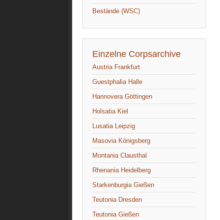
Bestände (WSC)
Einzelne Corpsarchive
Austria Frankfurt
Guestphalia Halle
Hannovera Göttingen
Holsatia Kiel
Lusatia Leipzig
Masovia Königsberg
Montania Clausthal
Rhenania Heidelberg
Starkenburgia Gießen
Teutonia Dresden
Teutonia Gießen