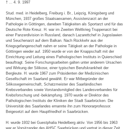
† ... 4. 9. 1997
Stud. med. in Heidelberg, Freiburg i. Br., Leipzig, Königsberg und
München, 1937 großes Staatsaexamen, Assistenzarzt an der
Pathologie in Göttingen, daneben Tätigkeiten als Sportarzt und für das
Deutsche Rote Kreuz. H. war im Zweiten Weltkrieg Truppenarzt bei
einer Panzerdivision in Russland, danach Lazarettchef in Jugoslawien
und Seuchenarzt auf dem Balkan. Nach Rückkehr aus der
Kriegsgefangenschaft nahm er seine Tätigkeit an der Pathologie in
Göttingen wieder auf. 1950 wurde er von der Knappschaft mit der
Einrichtung und Leitung eines Pathologischen Instituts in Quierschied
beauftragt. Seine Forschungsarbeiten galten unter anderem Ursachen
und Wirkung der Silikose, einer typischen Berufskrankheit der
Bergleute. H. wurde 1967 zum Präsidenten der Medizinischen
Gesellschaft im Saarland gewählt. Er war Mitbegründer der
Silikosegemeinschaft, Schatzmeister des Saarländischen
Krebsverbandes sowie Vorstandsmitglied des Landesverbandes für
Krebsforschung und -bekämpfung. 1970 wurde er Direktor des
Pathologischen Instituts der Kliniken der Stadt Saarbrücken. Die
Universität des Saarlandes ernannte ihn zum Honorarprofessor.
Beigesetzt auf dem Hauptfriedhof in Saarbrücken.
H. wurde 1932 bei Guestphalia Heidelberg aktiv. Von 1956 bis 1963
war er Vorsitzender des AHSC Saarbrücken und vertrat in dieser Zeit