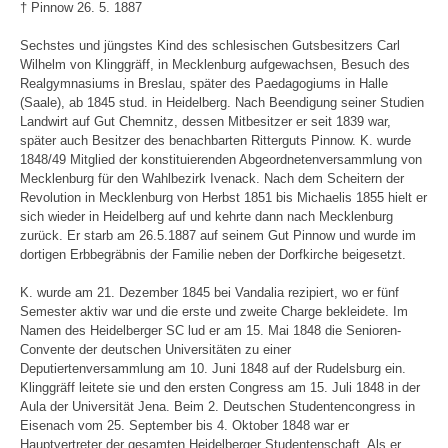
† Pinnow 26. 5. 1887
Sechstes und jüngstes Kind des schlesischen Gutsbesitzers Carl
Wilhelm von Klinggräff, in Mecklenburg aufgewachsen, Besuch des
Realgymnasiums in Breslau, später des Paedagogiums in Halle
(Saale), ab 1845 stud. in Heidelberg. Nach Beendigung seiner Studien
Landwirt auf Gut Chemnitz, dessen Mitbesitzer er seit 1839 war,
später auch Besitzer des benachbarten Ritterguts Pinnow. K. wurde
1848/49 Mitglied der konstituierenden Abgeordnetenversammlung von
Mecklenburg für den Wahlbezirk Ivenack. Nach dem Scheitern der
Revolution in Mecklenburg von Herbst 1851 bis Michaelis 1855 hielt er
sich wieder in Heidelberg auf und kehrte dann nach Mecklenburg
zurück. Er starb am 26.5.1887 auf seinem Gut Pinnow und wurde im
dortigen Erbbegräbnis der Familie neben der Dorfkirche beigesetzt.
K. wurde am 21. Dezember 1845 bei Vandalia rezipiert, wo er fünf
Semester aktiv war und die erste und zweite Charge bekleidete. Im
Namen des Heidelberger SC lud er am 15. Mai 1848 die Senioren-
Convente der deutschen Universitäten zu einer
Deputiertenversammlung am 10. Juni 1848 auf der Rudelsburg ein.
Klinggräff leitete sie und den ersten Congress am 15. Juli 1848 in der
Aula der Universität Jena. Beim 2. Deutschen Studentencongress in
Eisenach vom 25. September bis 4. Oktober 1848 war er
Hauptvertreter der gesamten Heidelberger Studentenschaft. Als er