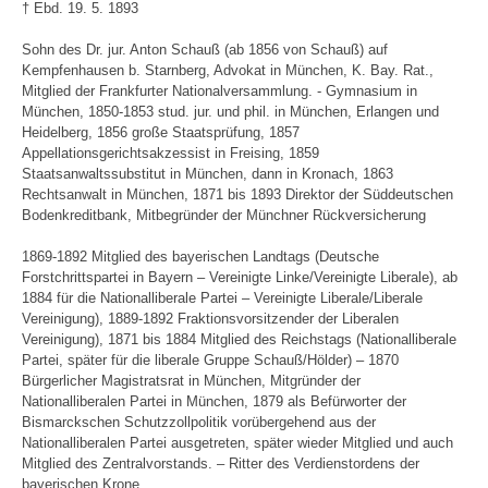
† Ebd. 19. 5. 1893
Sohn des Dr. jur. Anton Schauß (ab 1856 von Schauß) auf
Kempfenhausen b. Starnberg, Advokat in München, K. Bay. Rat.,
Mitglied der Frankfurter Nationalversammlung. - Gymnasium in
München, 1850-1853 stud. jur. und phil. in München, Erlangen und
Heidelberg, 1856 große Staatsprüfung, 1857
Appellationsgerichtsakzessist in Freising, 1859
Staatsanwaltssubstitut in München, dann in Kronach, 1863
Rechtsanwalt in München, 1871 bis 1893 Direktor der Süddeutschen
Bodenkreditbank, Mitbegründer der Münchner Rückversicherung
1869-1892 Mitglied des bayerischen Landtags (Deutsche
Forstchrittspartei in Bayern – Vereinigte Linke/Vereinigte Liberale), ab
1884 für die Nationalliberale Partei – Vereinigte Liberale/Liberale
Vereinigung), 1889-1892 Fraktionsvorsitzender der Liberalen
Vereinigung), 1871 bis 1884 Mitglied des Reichstags (Nationalliberale
Partei, später für die liberale Gruppe Schauß/Hölder) – 1870
Bürgerlicher Magistratsrat in München, Mitgründer der
Nationalliberalen Partei in München, 1879 als Befürworter der
Bismarckschen Schutzzollpolitik vorübergehend aus der
Nationalliberalen Partei ausgetreten, später wieder Mitglied und auch
Mitglied des Zentralvorstands. – Ritter des Verdienstordens der
bayerischen Krone.