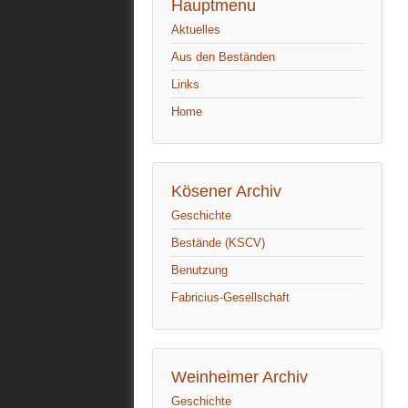
Hauptmenu
Aktuelles
Aus den Beständen
Links
Home
Kösener Archiv
Geschichte
Bestände (KSCV)
Benutzung
Fabricius-Gesellschaft
Weinheimer Archiv
Geschichte