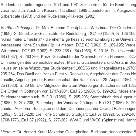
Studentenhistorikertagungen. 1971 und 1981 zeichnete er für die Bearbeitu
verantwortlich. Auch am Kösener Handbuch 1985 arbeitete er mit. Ausgezeic
Silberscale (1973) und der Rudelsburg-Plakette (1981).
Veröffentlichungen:
Dr. Mex Eckhard Guestphaliae Würzburg. Der Gründer d
(1958), S. 55-58; Zur Geschichte der Rudelsburg, DCZ 60 (1959), S. 186-189
"Alma mater Ernestina" - die ehemalige hessisch-schaumburgische Universitä
Vergessene Hohe Schulen (II): Helmstedt, DCZ 62 (1961), S. 189-195; Verge
Wittenberg, DCZ 63 (1962), S. 233-238 u. 64 (1963), S. 10-16; Die Universit
68 (1967), S. 263-266; Kurze Geschichte der "Spinnstube" zu Hannover, DCZ
Erinnerungen des Generaloberarztes, Malers, Gutsbesitzers und Arzts in Bo
Heuss an seine Würzburger Studentenzeit 1865/66 und Kriegseinsätze 1970/
205-234; Das Duell des Yanko Fürst v. Racowitza, Angehöriger des Corps Ne
Lasalle, Angehöriger der Burschenschaft der Raczeks am 28. August 1864 i
25 (1980), S. 29-59; Die Mitglieder der alten Würzburger Burschenschaft 181
Die Orden in Göttingen von 1747-1804, EuJ 25 (1980), S. 199-202; Moselaner
Studentenstammbuch, EuJ 31 (1986), S. 205-206; Stammbuch des August H
(1986), S. 207-208; Pfeifenkopf der Vandalia Göttingen, EuJ 31 (1986), S. 
Landrat Adolf von Bennigsen und dem Domänenpächter Oswald Falkenhagen
(1992), S. 215-228; Die Hohe Schule zu Stuttgart, EuJ 37 (1992), S. 239-24
1768-1776, EuJ 37 (1992), S. 277-282; WVAC und VACC (Spinnstube) Hannov
Literatur:
Dr. Herbert Kater Makariae-Guestphaliae, Budissae,Neoborussiae Be