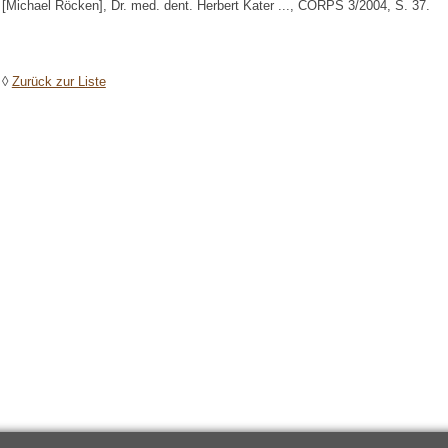
[Michael Röcken], Dr. med. dent. Herbert Kater ..., CORPS 3/2004, S. 37.
◊
Zurück zur Liste