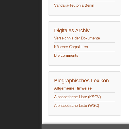
Vandalia-Teutonia Berlin
Digitales Archiv
Verzeichnis der Dokumente
Kösener Corpslisten
Biercomments
Biographisches Lexikon
Allgemeine Hinweise
Alphabetische Liste (KSCV)
Alphabetische Liste (WSC)