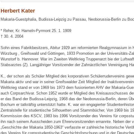
Herbert Kater
Makaria-Guestphalia, Budissa-Leipzig zu Passau, Neoborussia-Berlin zu B
* Reher, Kr. Hameln-Pyrmont 25. 1. 1909
† 30. 4. 2004
Sohn eines Fabrikbesitzers, Abitur 1929 am reformierten Realgymnasium in 
Würzburg , Greifswald und Göttingen, 1933 Promotion an der Universitäts-Zah
Wunstorf b. Hannover. War im Zweiten Weltkrieg Truppenarzt bie der Luftwaf
Stabsarztes (Z). Langjähriger Vorsitzender der Zahnärztlichen Vereinigung H
K., der schon als Schüler Mitglied des korporativen Schülerrudervereins gew
Makaria aktiv und war in seiner Greifswalder Zeit Mitglied der Inaktivenvere
Weltkrieg stand er von 1969 bis 1973 dem fusionierten AHV der Makaria-Guest
auch Corpsarchivar. Schon 1952 wurde er Mitglied des Kreisausschusses des
er das Band der Budissa-Leipzig, 1968 das der Neoborussia-Berlin, deren Ü
Bochum er tatkräftig unterstützt hatte. K. war ein engagierter Studentenhistor
Zentralstelle für studentische Silhouetten und Stammbücher, Von 1969 bis 19
Kommission des KSCV, 1983 bis 1996 Vorsitzender des Vereins für corpsstu
ihn nach seinem Ausscheiden zum Ehrenvorsitzenden ernannte. Neben der 
„Geschichte der Makaria 1850-1963“ verfasste er zahlreiche historische Verö
des Vereins für corpsstudentische Geschichtsforschung und in der Deutschen