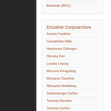
Bestände (WSC)
Einzelne Corpsarchive
Austria Frankfurt
Guestphalia Halle
Hannovera Göttingen
Holsatia Kiel
Lusatia Leipzig
Masovia Königsberg
Montania Clausthal
Rhenania Heidelberg
Starkenburgia Gießen
Teutonia Dresden
Teutonia Gießen