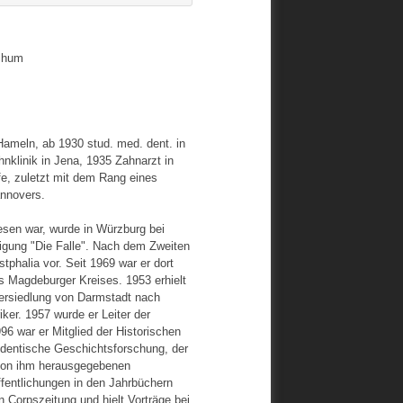
ochum
Hameln, ab 1930 stud. med. dent. in
nklinik in Jena, 1935 Zahnarzt in
fe, zuletzt mit dem Rang eines
annovers.
esen war, wurde in Würzburg bei
inigung "Die Falle". Nach dem Zweiten
phalia vor. Seit 1969 war er dort
 Magdeburger Kreises. 1953 erhielt
bersiedlung von Darmstadt nach
iker. 1957 wurde er Leiter der
96 war er Mitglied der Historischen
dentische Geschichtsforschung, der
von ihm herausgegebenen
ffentlichungen in den Jahrbüchern
 Corpszeitung und hielt Vorträge bei