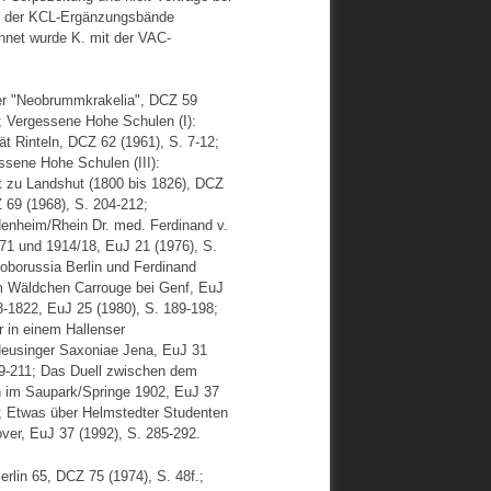
ng der KCL-Ergänzungsbände
hnet wurde K. mit der VAC-
er "Neobrummkrakelia", DCZ 59
; Vergessene Hohe Schulen (I):
t Rinteln, DCZ 62 (1961), S. 7-12;
ssene Hohe Schulen (III):
ät zu Landshut (1800 bis 1826), DCZ
 69 (1968), S. 204-212;
denheim/Rhein Dr. med. Ferdinand v.
71 und 1914/18, EuJ 21 (1976), S.
oborussia Berlin und Ferdinand
m Wäldchen Carrouge bei Genf, EuJ
8-1822, EuJ 25 (1980), S. 189-198;
 in einem Hallenser
eusinger Saxoniae Jena, EuJ 31
209-211; Das Duell zwischen dem
 im Saupark/Springe 1902, EuJ 37
8; Etwas über Helmstedter Studenten
er, EuJ 37 (1992), S. 285-292.
rlin 65, DCZ 75 (1974), S. 48f.;