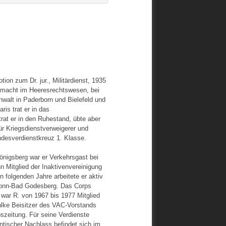
ion zum Dr. jur., Militärdienst, 1935
rmacht im Heeresrechtswesen, bei
walt in Paderborn und Bielefeld und
ris trat er in das
trat er in den Ruhestand, übte aber
r Kriegsdienstverweigerer und
desverdienstkreuz 1. Klasse.
önigsberg war er Verkehrsgast bei
n Mitglied der Inaktivenvereinigung
n folgenden Jahre arbeitete er aktiv
 Bonn-Bad Godesberg. Das Corps
ar R. von 1967 bis 1977 Mitglied
lke Beisitzer des VAC-Vorstands
pszeitung. Für seine Verdienste
tischer Nachlass befindet sich im