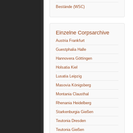
Bestände (WSC)
Einzelne Corpsarchive
Austria Frankfurt
Guestphalia Halle
Hannovera Göttingen
Holsatia Kiel
Lusatia Leipzig
Masovia Königsberg
Montania Clausthal
Rhenania Heidelberg
Starkenburgia Gießen
Teutonia Dresden
Teutonia Gießen