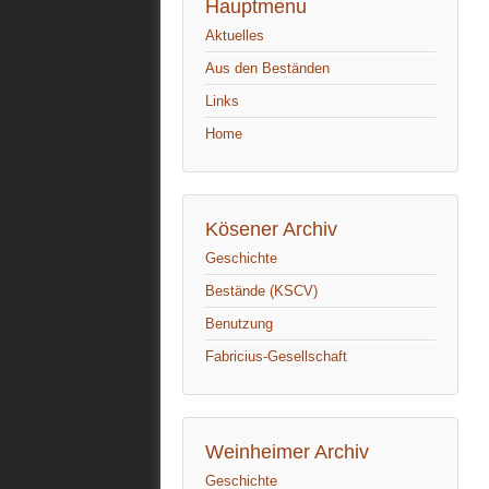
Hauptmenu
Aktuelles
Aus den Beständen
Links
Home
Kösener Archiv
Geschichte
Bestände (KSCV)
Benutzung
Fabricius-Gesellschaft
Weinheimer Archiv
Geschichte