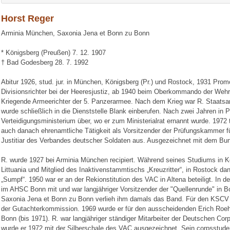
Horst Reger
Arminia München, Saxonia Jena et Bonn zu Bonn
* Königsberg (Preußen) 7. 12. 1907
† Bad Godesberg 28. 7. 1992
Abitur 1926, stud. jur. in München, Königsberg (Pr.) und Rostock, 1931 Promot
Divisionsrichter bei der Heeresjustiz, ab 1940 beim Oberkommando der Weh
Kriegende Armeerichter der 5. Panzerarmee. Nach dem Krieg war R. Staatsan
wurde schließlich in die Dienststelle Blank einberufen. Nach zwei Jahren in Pa
Verteidigungsministerium über, wo er zum Ministerialrat ernannt wurde. 1972 
auch danach ehrenamtliche Tätigkeit als Vorsitzender der Prüfungskammer fü
Justitiar des Verbandes deutscher Soldaten aus. Ausgezeichnet mit dem Bun
R. wurde 1927 bei Arminia München recipiert. Während seines Studiums in K
Littuania und Mitglied des Inaktivenstammtischs „Kreuzritter“, in Rostock dan
„Sumpf“. 1950 war er an der Rekionstitution des VAC in Altena beteiligt. In de
im AHSC Bonn mit und war langjähriger Vorsitzender der "Quellenrunde" in
Saxonia Jena et Bonn zu Bonn verlieh ihm damals das Band. Für den KSCV w
der Gutachterkommission. 1969 wurde er für den ausscheidenden Erich Roeh
Bonn (bis 1971). R. war langjähriger ständiger Mitarbeiter der Deutschen Cor
wurde er 1972 mit der Silberschale des VAC ausgezeichnet. Sein corpsstuden