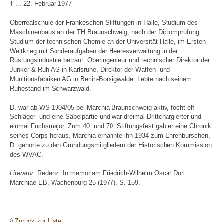
† ... 22. Februar 1977
Oberrealschule der Frankeschen Stiftungen in Halle, Studium des
Maschinenbaus an der TH Braunschweig, nach der Diplomprüfung
Studium der technischen Chemie an der Universität Halle, im Ersten
Weltkrieg mit Sonderaufgaben der Heeresverwaltung in der
Rüstungsindustrie betraut. Oberingenieur und technischer Direktor der
Junker & Ruh AG in Karlsruhe, Direktor der Waffen- und
Munitionsfabriken AG in Berlin-Borsigwalde. Lebte nach seinem
Ruhestand im Schwarzwald.
D. war ab WS 1904/05 bei Marchia Braunschweig aktiv, focht elf
Schläger- und eine Säbelpartie und war dreimal Drittchargierter und
einmal Fuchsmajor. Zum 40. und 70. Stiftungsfest gab er eine Chronik
seines Corps heraus. Marchia ernannte ihn 1934 zum Ehrenburschen,
D. gehörte zu den Gründungsmitgliedern der Historischen Kommission
des WVAC.
Literatur:
Redenz: In memoriam Friedrich-Wilhelm Oscar Dorl
Marchiae EB, Wachenburg 25 (1977), S. 159.
◊
Zurück zur Liste