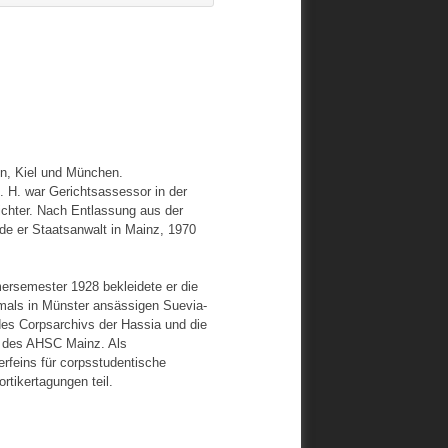
n, Kiel und München.
 H. war Gerichtsassessor in der
richter. Nach Entlassung aus der
rde er Staatsanwalt in Mainz, 1970
mersemester 1928 bekleidete er die
amals in Münster ansässigen Suevia-
es Corpsarchivs der Hassia und die
d des AHSC Mainz. Als
erfeins für corpsstudentische
tikertagungen teil.