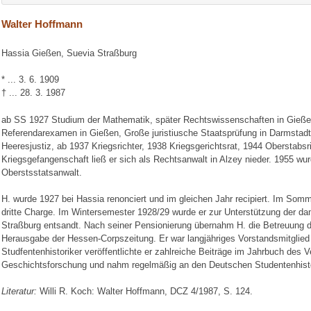
Walter Hoffmann
Hassia Gießen, Suevia Straßburg
* ... 3. 6. 1909
† ... 28. 3. 1987
ab SS 1927 Studium der Mathematik, später Rechtswissenschaften in Gieße
Referendarexamen in Gießen, Große juristiusche Staatsprüfung in Darmstadt.
Heeresjustiz, ab 1937 Kriegsrichter, 1938 Kriegsgerichtsrat, 1944 Oberstabs
Kriegsgefangenschaft ließ er sich als Rechtsanwalt in Alzey nieder. 1955 wu
Oberstsstatsanwalt.
H. wurde 1927 bei Hassia renonciert und im gleichen Jahr recipiert. Im Som
dritte Charge. Im Wintersemester 1928/29 wurde er zur Unterstützung der d
Straßburg entsandt. Nach seiner Pensionierung übernahm H. die Betreuung d
Herausgabe der Hessen-Corpszeitung. Er war langjähriges Vorstandsmitglie
Studfentenhistoriker veröffentlichte er zahlreiche Beiträge im Jahrbuch des V
Geschichtsforschung und nahm regelmäßig an den Deutschen Studentenhistor
Literatur:
Willi R. Koch: Walter Hoffmann, DCZ 4/1987, S. 124.