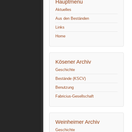
Hauptmenu
Aktuelles
Aus den Beständen
Links
Home
Kösener Archiv
Geschichte
Bestände (KSCV)
Benutzung
Fabricius-Gesellschaft
Weinheimer Archiv
Geschichte