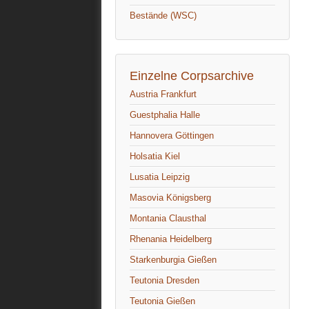
Bestände (WSC)
Einzelne Corpsarchive
Austria Frankfurt
Guestphalia Halle
Hannovera Göttingen
Holsatia Kiel
Lusatia Leipzig
Masovia Königsberg
Montania Clausthal
Rhenania Heidelberg
Starkenburgia Gießen
Teutonia Dresden
Teutonia Gießen