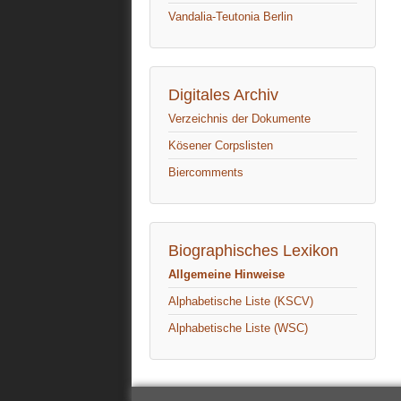
Vandalia-Teutonia Berlin
Digitales Archiv
Verzeichnis der Dokumente
Kösener Corpslisten
Biercomments
Biographisches Lexikon
Allgemeine Hinweise
Alphabetische Liste (KSCV)
Alphabetische Liste (WSC)