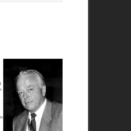
4
r.
is