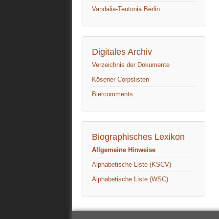
Vandalia-Teutonia Berlin
Digitales Archiv
Verzeichnis der Dokumente
Kösener Corpslisten
Biercomments
Biographisches Lexikon
Allgemeine Hinweise
Alphabetische Liste (KSCV)
Alphabetische Liste (WSC)