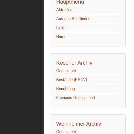
Hauptmenu
Aktuelles
Aus den Beständen
Links
Home
Kösener Archiv
Geschichte
Bestände (KSCV)
Benutzung
Fabricius-Gesellschaft
Weinheimer Archiv
Geschichte