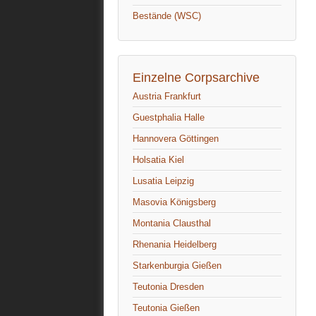
Bestände (WSC)
Einzelne Corpsarchive
Austria Frankfurt
Guestphalia Halle
Hannovera Göttingen
Holsatia Kiel
Lusatia Leipzig
Masovia Königsberg
Montania Clausthal
Rhenania Heidelberg
Starkenburgia Gießen
Teutonia Dresden
Teutonia Gießen