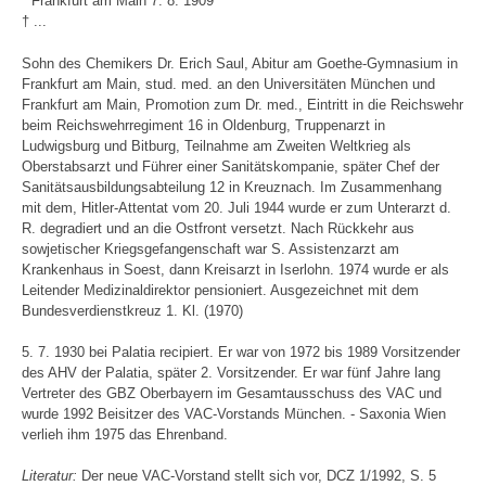
* Frankfurt am Main 7. 8. 1909
† ...
Sohn des Chemikers Dr. Erich Saul, Abitur am Goethe-Gymnasium in
Frankfurt am Main, stud. med. an den Universitäten München und
Frankfurt am Main, Promotion zum Dr. med., Eintritt in die Reichswehr
beim Reichswehrregiment 16 in Oldenburg, Truppenarzt in
Ludwigsburg und Bitburg, Teilnahme am Zweiten Weltkrieg als
Oberstabsarzt und Führer einer Sanitätskompanie, später Chef der
Sanitätsausbildungsabteilung 12 in Kreuznach. Im Zusammenhang
mit dem, Hitler-Attentat vom 20. Juli 1944 wurde er zum Unterarzt d.
R. degradiert und an die Ostfront versetzt. Nach Rückkehr aus
sowjetischer Kriegsgefangenschaft war S. Assistenzarzt am
Krankenhaus in Soest, dann Kreisarzt in Iserlohn. 1974 wurde er als
Leitender Medizinaldirektor pensioniert. Ausgezeichnet mit dem
Bundesverdienstkreuz 1. Kl. (1970)
5. 7. 1930 bei Palatia recipiert. Er war von 1972 bis 1989 Vorsitzender
des AHV der Palatia, später 2. Vorsitzender. Er war fünf Jahre lang
Vertreter des GBZ Oberbayern im Gesamtausschuss des VAC und
wurde 1992 Beisitzer des VAC-Vorstands München. - Saxonia Wien
verlieh ihm 1975 das Ehrenband.
Literatur:
Der neue VAC-Vorstand stellt sich vor, DCZ 1/1992, S. 5