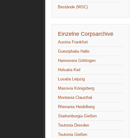
Bestände (WSC)
Einzelne Corpsarchive
Austria Frankfurt
Guestphalia Halle
Hannovera Göttingen
Holsatia Kiel
Lusatia Leipzig
Masovia Königsberg
Montania Clausthal
Rhenania Heidelberg
Starkenburgia Gießen
Teutonia Dresden
Teutonia Gießen