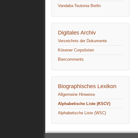
Vandalia-Teutonia Berlin
Digitales Archiv
Verzeichnis der Dokumente
Kösener Corpslisten
Biercomments
Biographisches Lexikon
Allgemeine Hinweise
Alphabetische Liste (KSCV)
Alphabetische Liste (WSC)