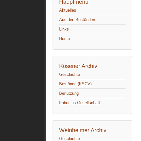
Hauptmenu
Aktuelles
Aus den Beständen
Links
Home
Kösener Archiv
Geschichte
Bestände (KSCV)
Benutzung
Fabricius-Gesellschaft
Weinheimer Archiv
Geschichte