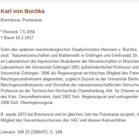
Karl von Buchka
Bremensia, Pomerania
* Rostock 7.5.1856
† Basel 16.2.1917
Sohn des späteren mecklenburgischen Staatsministers Hermann v. Buchka.
stud. Naturwissenschaften und Mathematik in Göttingen und Greifswald; Dr. r
im Laboratorium der bayerischen Akakdemie der Wissenschaften in München
Laboratorium der Universität Göttingen 1891 außerordentlicher Professor un
Universität Göttingen. 1896 als Regierungsrat technisches Mitglied des Pat
Reichsgesundheitsamt abgeordnet, zugleich Dozent an der Universität Berlin,
Reichsgesundheitsamts und Vorsteher der naturwissenschaftlichen Versuchsa
Professor an der Technischen Hochschule Charlottenburg, Abt. für Chemie u
des Kais. Gesundheitsrates, April 1902 Geh. Regierungsrat und vortragender
1906 Geh. Oberregierungsrat.
B. wurde 1873 bei Bremensia und im gleichen Jahr bei Pomerania recipiert, d
Mitglied des Gesamtausschusses des VAC und dessen Kassenführer.
Literatur:
AM 23 (1906/07), S. 149.