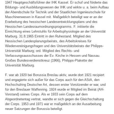
1947 Hauptgeschäftsführer der IHK Kassel. Er schuf und förderte das
Bildungs- und Ausbildungswesen der IHK und wirkte u. a. beim Aufbau
der Abendschule für Technik und der Staatlichen Ingenieurschule für
Maschinenwesen in Kassel mit. Maßgeblich beteiligt war er an der
Erarbeitung des hessischen Landesentwicklungsplans und des
Hessischen Landesraumordnungsprogramms. F. initiierte die
Einrichtung eines Lehrstuhls für Arbeitsphysiologie an der Universtät
Marburg. 31.8.1965 Eintritt in den Ruhestand. Mitglied des
Hessischen Landesplanungsbeirats, des Arbeitskreises für
Wiedervereinigungsfragen und des Universitätsbeirats der Philipps-
Universität Marburg; ord. Mitglied des Rechts- und
Verfassungsausschusses der Ev. Kirche in Hessen und Nassau.
Großes Bundesverdienstkreuz (1966), Philipps-Plakette der
Universität Marburg.
F. war ab 1920 bei Borussia Breslau aktiv, wurde dort 1921 recipiert
und engagierte sich außer für das Corps auch für den AStA, den
Hochschulring Deutscher Art, dessen erster Vorsitzender er war, und
für den Breslauer Waffenring. 1924 wurde er Mitglied im Beirat (AH-
Vorstand) seines Corps. Als er 1933 sein Corps auf dem
Abgeordnetentag vertrat, wandte er sich gegen die Gleichschaltung
der Corps. 1953 und 1971 war er maßgeblich an der Ausarbeitung
neuer Satzungen der Borussia beteiligt.