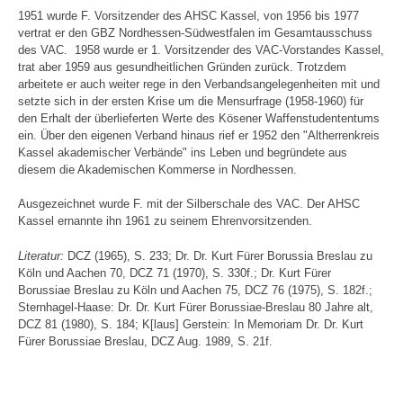
1951 wurde F. Vorsitzender des AHSC Kassel, von 1956 bis 1977
vertrat er den GBZ Nordhessen-Südwestfalen im Gesamtausschuss
des VAC. 1958 wurde er 1. Vorsitzender des VAC-Vorstandes Kassel,
trat aber 1959 aus gesundheitlichen Gründen zurück. Trotzdem
arbeitete er auch weiter rege in den Verbandsangelegenheiten mit und
setzte sich in der ersten Krise um die Mensurfrage (1958-1960) für
den Erhalt der überlieferten Werte des Kösener Waffenstudententums
ein. Über den eigenen Verband hinaus rief er 1952 den "Altherrenkreis
Kassel akademischer Verbände" ins Leben und begründete aus
diesem die Akademischen Kommerse in Nordhessen.
Ausgezeichnet wurde F. mit der Silberschale des VAC. Der AHSC
Kassel ernannte ihn 1961 zu seinem Ehrenvorsitzenden.
Literatur:
DCZ (1965), S. 233; Dr. Dr. Kurt Fürer Borussia Breslau zu
Köln und Aachen 70, DCZ 71 (1970), S. 330f.; Dr. Kurt Fürer
Borussiae Breslau zu Köln und Aachen 75, DCZ 76 (1975), S. 182f.;
Sternhagel-Haase: Dr. Dr. Kurt Fürer Borussiae-Breslau 80 Jahre alt,
DCZ 81 (1980), S. 184; K[laus] Gerstein: In Memoriam Dr. Dr. Kurt
Fürer Borussiae Breslau, DCZ Aug. 1989, S. 21f.