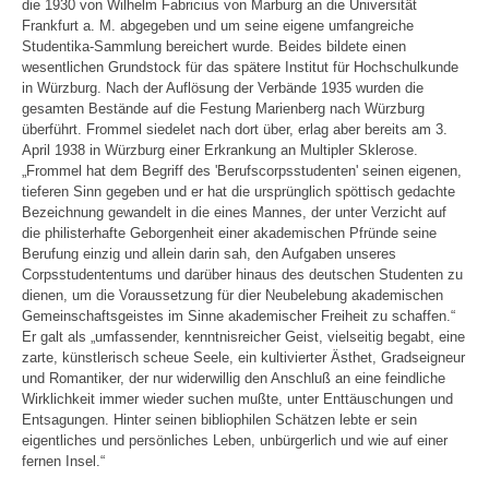
die 1930 von Wilhelm Fabricius von Marburg an die Universität
Frankfurt a. M. abgegeben und um seine eigene umfangreiche
Studentika-Sammlung bereichert wurde. Beides bildete einen
wesentlichen Grundstock für das spätere Institut für Hochschulkunde
in Würzburg. Nach der Auflösung der Verbände 1935 wurden die
gesamten Bestände auf die Festung Marienberg nach Würzburg
überführt. Frommel siedelet nach dort über, erlag aber bereits am 3.
April 1938 in Würzburg einer Erkrankung an Multipler Sklerose.
„Frommel hat dem Begriff des 'Berufscorpsstudenten' seinen eigenen,
tieferen Sinn gegeben und er hat die ursprünglich spöttisch gedachte
Bezeichnung gewandelt in die eines Mannes, der unter Verzicht auf
die philisterhafte Geborgenheit einer akademischen Pfründe seine
Berufung einzig und allein darin sah, den Aufgaben unseres
Corpsstudententums und darüber hinaus des deutschen Studenten zu
dienen, um die Voraussetzung für dier Neubelebung akademischen
Gemeinschaftsgeistes im Sinne akademischer Freiheit zu schaffen.“
Er galt als „umfassender, kenntnisreicher Geist, vielseitig begabt, eine
zarte, künstlerisch scheue Seele, ein kultivierter Ästhet, Gradseigneur
und Romantiker, der nur widerwillig den Anschluß an eine feindliche
Wirklichkeit immer wieder suchen mußte, unter Enttäuschungen und
Entsagungen. Hinter seinen bibliophilen Schätzen lebte er sein
eigentliches und persönliches Leben, unbürgerlich und wie auf einer
fernen Insel.“