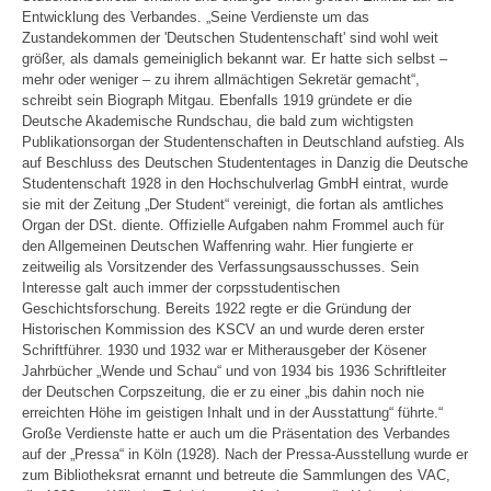
Entwicklung des Verbandes. „Seine Verdienste um das
Zustandekommen der 'Deutschen Studentenschaft' sind wohl weit
größer, als damals gemeiniglich bekannt war. Er hatte sich selbst –
mehr oder weniger – zu ihrem allmächtigen Sekretär gemacht“,
schreibt sein Biograph Mitgau. Ebenfalls 1919 gründete er die
Deutsche Akademische Rundschau, die bald zum wichtigsten
Publikationsorgan der Studentenschaften in Deutschland aufstieg. Als
auf Beschluss des Deutschen Studententages in Danzig die Deutsche
Studentenschaft 1928 in den Hochschulverlag GmbH eintrat, wurde
sie mit der Zeitung „Der Student“ vereinigt, die fortan als amtliches
Organ der DSt. diente. Offizielle Aufgaben nahm Frommel auch für
den Allgemeinen Deutschen Waffenring wahr. Hier fungierte er
zeitweilig als Vorsitzender des Verfassungsausschusses. Sein
Interesse galt auch immer der corpsstudentischen
Geschichtsforschung. Bereits 1922 regte er die Gründung der
Historischen Kommission des KSCV an und wurde deren erster
Schriftführer. 1930 und 1932 war er Mitherausgeber der Kösener
Jahrbücher „Wende und Schau“ und von 1934 bis 1936 Schriftleiter
der Deutschen Corpszeitung, die er zu einer „bis dahin noch nie
erreichten Höhe im geistigen Inhalt und in der Ausstattung“ führte.“
Große Verdienste hatte er auch um die Präsentation des Verbandes
auf der „Pressa“ in Köln (1928). Nach der Pressa-Ausstellung wurde er
zum Bibliotheksrat ernannt und betreute die Sammlungen des VAC,