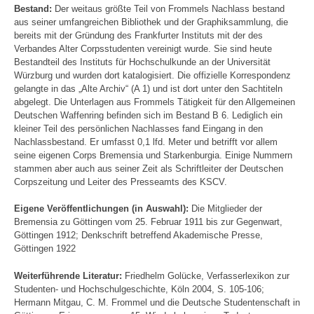
Bestand:
Der weitaus größte Teil von Frommels Nachlass bestand
aus seiner umfangreichen Bibliothek und der Graphiksammlung, die
bereits mit der Gründung des Frankfurter Instituts mit der des
Verbandes Alter Corpsstudenten vereinigt wurde. Sie sind heute
Bestandteil des Instituts für Hochschulkunde an der Universität
Würzburg und wurden dort katalogisiert. Die offizielle Korrespondenz
gelangte in das „Alte Archiv“ (A 1) und ist dort unter den Sachtiteln
abgelegt. Die Unterlagen aus Frommels Tätigkeit für den Allgemeinen
Deutschen Waffenring befinden sich im Bestand B 6. Lediglich ein
kleiner Teil des persönlichen Nachlasses fand Eingang in den
Nachlassbestand. Er umfasst 0,1 lfd. Meter und betrifft vor allem
seine eigenen Corps Bremensia und Starkenburgia. Einige Nummern
stammen aber auch aus seiner Zeit als Schriftleiter der Deutschen
Corpszeitung und Leiter des Presseamts des KSCV.
Eigene Veröffentlichungen (in Auswahl):
Die Mitglieder der
Bremensia zu Göttingen vom 25. Februar 1911 bis zur Gegenwart,
Göttingen 1912; Denkschrift betreffend Akademische Presse,
Göttingen 1922
Weiterführende Literatur:
Friedhelm Golücke, Verfasserlexikon zur
Studenten- und Hochschulgeschichte, Köln 2004, S. 105-106;
Hermann Mitgau, C. M. Frommel und die Deutsche Studentenschaft in