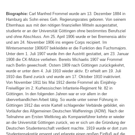
Biographie:
Carl Manfred Frommel wurde am 13. Dezember 1884 in
Hamburg als Sohn eines Geh. Regierungsrates geboren. Von seinem
Elternhaus aus mit den nötigen finanziellen Mitteln ausgestattet,
studierte er an der Universität Göttingen ohne bestimmtes Berufsziel
und ohne Abschluss. Am 25. April 1906 wurde er bei Bremensia aktiv
und am 24. November 1906 ins engere Corps recipiert. Im
Wintersemester 1906/07 bekleidete er die Funktion des Fuchsmajors.
Unter dem 1. Juli 1907 wurde ihm der Austritt gestattet, am 23. Januar
1908 die CK-Mütze verliehen. Bereits Michaelis 1907 war Frommel
nach Berlin gewechselt. Ostern 1909 nach Göttingen zurückgekehrt,
wurde er unter dem 4. Juli 1910 wieder aktiv. Er erhielt am 19. Juli
1910 das Band zurück und wurde am 17. Oktober 1910 inaktiviert.
Von November 1911 bis Mai 1912 diente Frommel als Einjährig-
Freiwilliger im 2. Kurhessischen Infanterie-Regiment Nr. 82 in
Göttingen. In den folgenden Jahren war er vor allem in der
überverbandlichen Arbeit tätig. So wurde unter seiner Führung in
Göttingen 1912 das erste Kartell schlagender Verbände gebildet, ein
Vorläufer des Allgemeinen Deutschen Waffenrings (ADW). Nach der
Teilnahme am Ersten Weltkrieg als Kompanieführer kehrte er wieder
an die Universität Göttingen zurück, wo er sich um die Gründung der
Deutschen Studentenschaft verdient machte. 1919 wurde er dort zum
Studentensekretär ernannt und erlangte einen großen Einfluß auf die