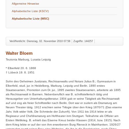
Allgemeine Hinweise
Alphabetische Liste (KSCV)
Alphabetische Liste (WSC)
Veröffentlicht: Dienstag, 02. November 2010 07:58
Zugriffe: 144257
Walter Bloem
Teutonia Marburg, Lusatia Leipzig
* Elberfeld 20. 6. 1868
† Lübeck 19. 8. 1951
Sohn des Geheimen Justizrats, Rechtsanwalts und Notars Julius B.; Gymnasium in
Elberfeld, stud. jur. in Heidelberg, Marburg, Leipzig und Berlin. 1890 erstes
Staatsexamen, Promotion zum Dr. jur., 1895 zweites Staatsexamen, arbeitete ab 1895
als Rechtsanwalt in Barmen. Nebenberuflich war B. schriftstellerisch tätig und
Herausgeber von Unterhaltungsliteratur. 1904 gab er seine Tätigkeit als Rechtsanwalt
auf und zog als freier Schriftsteller nach Berlin. Dort war er zudem als Dramaturg am
Neuen Theater tätig. 1912 erschien seine Trilogie über den Krieg 1870/71 (Das eiserne
Jahr, Volk wider Volk, Die Schmiede der Zukunft). Von 1911 bis 1914 lebte er als
Regisseur und Chefdramaturg am Hoftheater inm Stuttgart. Teilnahme als Offizier am
Ersten Weltkrieg. B. erhielt das Eiserne Kreuz beider Klassen (1914, bzw. 1915). Nach
dem Krieg lebte er auf der von ihm erworbenen Burg Rieneck in Mainfranken. 1926/27
unternahm er mit seiner Frau eine Weltreise, die ihn in die Sowjetunion, nach China,