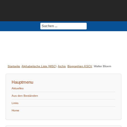
Kontakt
Impressum
Startseite
Alphabetische Liste (WSC)
Archiv
Biographien KSCV
Walter Bloem
Hauptmenu
Aktuelles
Aus den Beständen
Links
Home