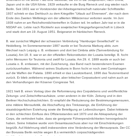
Japan und in die USA führte. 1929 verkaufte er die Burg Rieneck und zog wieder nach
Berlin. Seit 1931 war er Vorsitzender der Arbeitsgemeinschaft nationaler Schriftsteller.
1937 schrieb er das Drehbuch zu dem Kriegsfilm "Urlaub auf Ehrenwort", der nach dem
Ende des Zweiten Weltkriegs von der alliierten Militärzensur verboten wurde. Im Juni
1938 nahm er am Reichsfrontdichtertreffen in Guben teil. Im selben Jahr trat er in die
NSDAP ein. Lebte nach Rückkehr aus sowjetischer Kriegsgefangenschaft in Lübeck
und starb dort am 19. August 1951. Beigesetzt im fränkischen Rieneck.
B. war zunächst Mitglied der schwarzen Verbindung "Hamburger Gesellschaft" in
Heidelberg. Im Sommersemester 1887 wurde er bei Teutonia Marburg aktiv, zum
Wechsel nach Leipzig o. B. entlassen und dort bei Cimbria aktiv (Tarnverbindung für
Lusatia). Am 18. 8. war er an der offiziellen Rekonstitution der Lusatia beteiligt. B. focht
zehn Mensuren für Teutonia und zwölf für Lusatia. Am 29. 4. 1889 wurde er auch bei
Lusatia o. B. entlassen, mit der Zusicherung, das Band nach bestendenem Examen
zurückzuerhalten. Während seines Studiums in Bonn focht er noch zwei Contrahagen
auf die Waffen der Palatia. 1890 erhielt er das Lausitzerband, 1896 das Teutonenband
zurück. Er blieb zeitlebens engagierter, aber kritischer Corpsstudent und nahm auch an
den Verhandlungen der Kösener Congresse Teil.
1921 hielt B. einen Vortrag über die Reformierung des Corpslebens und veröffentlichte
Zeitungs- und Zeitschriftenaufsätze, unter anderen in der Köln. Zeitung und in den
Berliner Hochschulnachrichten. Er empfahl die Reduzierung der Bestimmungsmensuren,
eine mildere Mensurkritik, die Abschaffung des Trinkzwangs, die Einführung der
staatsbürgerlichen Erziehung sowie die Beteiligung an Leibesübungen. Dabei kritisierte
er den schlechten Einfluss des Offiziersstandes seit 1870 und die Abkapselung der
Corps, die verhindert habe, dass sie geeignete Führerpersönlichkeiten hervorgebracht
haben. Seine Initiative wurde vom Gesamtausschuss aber nur mit Einschränkungen
begrüßt. Auf Ablehnung stieß insbesondere eine Veränderung der Mensurpraxis. Der CC
der Borussia Berlin reichte wegen B.s vermeintlich corpsschädigenden