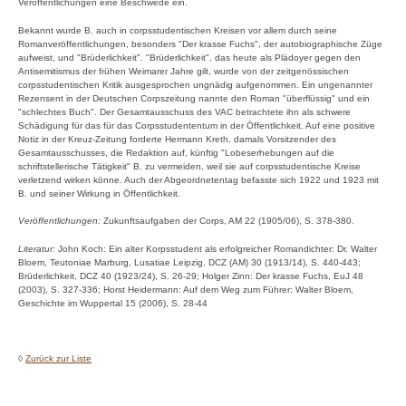
Veröffentlichungen eine Beschwede ein.
Bekannt wurde B. auch in corpsstudentischen Kreisen vor allem durch seine
Romanveröffentlichungen, besonders "Der krasse Fuchs", der autobiographische Züge
aufweist, und "Brüderlichkeit". "Brüderlichkeit", das heute als Plädoyer gegen den
Antisemitismus der frühen Weimarer Jahre gilt, wurde von der zeitgenössischen
corpsstudentischen Kritik ausgesprochen ungnädig aufgenommen. Ein ungenannter
Rezensent in der Deutschen Corpszeitung nannte den Roman "überflüssig" und ein
"schlechtes Buch". Der Gesamtausschuss des VAC betrachtete ihn als schwere
Schädigung für das für das Corpsstudententum in der Öffentlichkeit. Auf eine positive
Notiz in der Kreuz-Zeitung forderte Hermann Kreth, damals Vorsitzender des
Gesamtausschusses, die Redaktion auf, künftig "Lobeserhebungen auf die
schriftstellerische Tätigkeit" B. zu vermeiden, weil sie auf corpsstudentische Kreise
verletzend wirken könne. Auch der Abgeordnetentag befasste sich 1922 und 1923 mit
B. und seiner Wirkung in Öffentlichkeit.
Veröffentlichungen:
Zukunftsaufgaben der Corps, AM 22 (1905/06), S. 378-380.
Literatur:
John Koch: Ein alter Korpsstudent als erfolgreicher Romandichter: Dr. Walter
Bloem, Teutoniae Marburg, Lusatiae Leipzig, DCZ (AM) 30 (1913/14), S. 440-443;
Brüderlichkeit, DCZ 40 (1923/24), S. 26-29; Holger Zinn: Der krasse Fuchs, EuJ 48
(2003), S. 327-336; Horst Heidermann: Auf dem Weg zum Führer: Walter Bloem,
Geschichte im Wuppertal 15 (2006), S. 28-44
◊
Zurück zur Liste