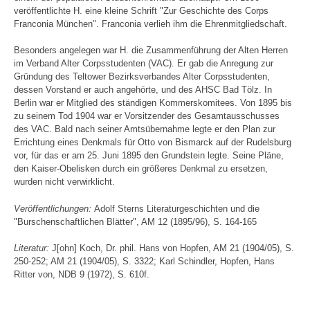
veröffentlichte H. eine kleine Schrift "Zur Geschichte des Corps
Franconia München". Franconia verlieh ihm die Ehrenmitgliedschaft.
Besonders angelegen war H. die Zusammenführung der Alten Herren
im Verband Alter Corpsstudenten (VAC). Er gab die Anregung zur
Gründung des Teltower Bezirksverbandes Alter Corpsstudenten,
dessen Vorstand er auch angehörte, und des AHSC Bad Tölz. In
Berlin war er Mitglied des ständigen Kommerskomitees. Von 1895 bis
zu seinem Tod 1904 war er Vorsitzender des Gesamtausschusses
des VAC. Bald nach seiner Amtsübernahme legte er den Plan zur
Errichtung eines Denkmals für Otto von Bismarck auf der Rudelsburg
vor, für das er am 25. Juni 1895 den Grundstein legte. Seine Pläne,
den Kaiser-Obelisken durch ein größeres Denkmal zu ersetzen,
wurden nicht verwirklicht.
Veröffentlichungen:
Adolf Sterns Literaturgeschichten und die
"Burschenschaftlichen Blätter", AM 12 (1895/96), S. 164-165
Literatur:
J[ohn] Koch, Dr. phil. Hans von Hopfen, AM 21 (1904/05), S.
250-252; AM 21 (1904/05), S. 3322; Karl Schindler, Hopfen, Hans
Ritter von, NDB 9 (1972), S. 610f.