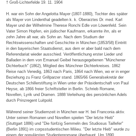
† Groß-Lichterfelde 19. 11. 1904
H. war ein Sohn der Angelotta Mayer (1807-1880), Tochter des später
als Mayer von Lindenthal geadelten k. k. Oberarztes Dr. med. Karl
Mayer und der Wilhelmine Therese Ronchi Edle von Löwenfeld. Sein
Vater Simon Hopfen, ein jüdischer Kaufmann, erkannte ihn, als er
zehn Jahre alt war, als Sohn an. Nach dem Studium der
Rechtswissenschaften und Geschichte in München (1853/58) Eintritt
in den bayerischen Staatsdienst, aus dem er aber bald nach dem
Referendariat wieder ausschied. Veröffentlichung erster Lieder und
Balladen in dem von Emanuel Geibel herausgegebenen "Münchener
Dichterbuch" (1862), Mitglied des Münchner Dichterkreises. 1862
Reise nach Venedig, 1863 nach Paris, 1864 nach Wien, wo er in enger
Beziehung zu Franz Grillparzer stand. 1865/66 Generalsekretär der
Deutschen Schillerstiftung in Wien unter der Präsidentschaft von Paul
Heyse, ab 1866 freier Schriftsteller in Berlin. Schrieb Romane,
Novellen, Lyrik und Dramen. 1888 Verleihung des persönlichen Adels
durch Prinzregent Luitpold.
Während seiner Studiernzeit in München war H. bei Franconia aktiv.
Unter seinen Romanen und Novellen spielen "Der letzte Hieb"
(Stuttgart 1886) und "Die fünfzig Semmeln des Studiosus Taillefer"
(Berlin 1891) im corpsstudentischen Milieu. "Der letzte Hieb" wurde zu
einem der populärsten Studentenromane überhaupt. Um 1890