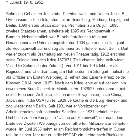
† Lübeck 19. 8. 1951
Sohn des Geheimen Justizrats, Rechtsanwalts und Notars Julius B.;
Gymnasium in Elberfeld, stud. jur. in Heidelberg, Marburg, Leipzig und
Berlin. 1890 erstes Staatsexamen, Promotion zum Dr. jur., 1895
zweites Staatsexamen, arbeitete ab 1895 als Rechtsanwalt in
Barmen. Nebenberuflich war B. schriftstellerisch tätig und
Herausgeber von Unterhaltungsliteratur. 1904 gab er seine Tätigkeit
als Rechtsanwalt auf und zog als freier Schriftsteller nach Berlin. Dort
war er zudem als Dramaturg am Neuen Theater tätig. 1912 erschien
seine Trilogie über den Krieg 1870/71 (Das eiserne Jahr, Volk wider
Volk, Die Schmiede der Zukunft). Von 1911 bis 1914 lebte er als
Regisseur und Chefdramaturg am Hoftheater inm Stuttgart. Teilnahme
als Offizier am Ersten Weltkrieg. B. erhielt das Eiserne Kreuz beider
Klassen (1914, bzw. 1915). Nach dem Krieg lebte er auf der von ihm
erworbenen Burg Rieneck in Mainfranken. 1926/27 unternahm er mit
seiner Frau eine Weltreise, die ihn in die Sowjetunion, nach China,
Japan und in die USA führte. 1929 verkaufte er die Burg Rieneck und
zog wieder nach Berlin. Seit 1931 war er Vorsitzender der
Arbeitsgemeinschaft nationaler Schriftsteller. 1937 schrieb er das
Drehbuch zu dem Kriegsfilm "Urlaub auf Ehrenwort", der nach dem
Ende des Zweiten Weltkriegs von der alliierten Militärzensur verboten
wurde. Im Juni 1938 nahm er am Reichsfrontdichtertreffen in Guben
teil. Im selben Jahr trat er in die NSDAP ein. Lebte nach Rückkehr