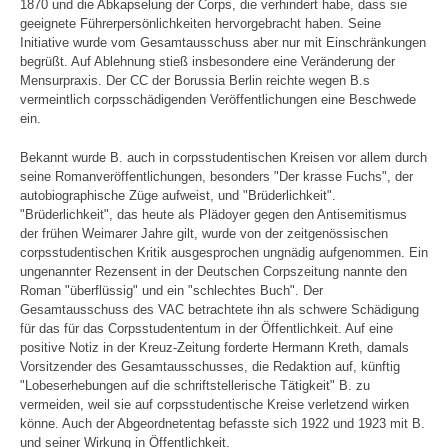
1870 und die Abkapselung der Corps, die verhindert habe, dass sie
geeignete Führerpersönlichkeiten hervorgebracht haben. Seine
Initiative wurde vom Gesamtausschuss aber nur mit Einschränkungen
begrüßt. Auf Ablehnung stieß insbesondere eine Veränderung der
Mensurpraxis. Der CC der Borussia Berlin reichte wegen B.s
vermeintlich corpsschädigenden Veröffentlichungen eine Beschwede
ein.
Bekannt wurde B. auch in corpsstudentischen Kreisen vor allem durch
seine Romanveröffentlichungen, besonders "Der krasse Fuchs", der
autobiographische Züge aufweist, und "Brüderlichkeit".
"Brüderlichkeit", das heute als Plädoyer gegen den Antisemitismus
der frühen Weimarer Jahre gilt, wurde von der zeitgenössischen
corpsstudentischen Kritik ausgesprochen ungnädig aufgenommen. Ein
ungenannter Rezensent in der Deutschen Corpszeitung nannte den
Roman "überflüssig" und ein "schlechtes Buch". Der
Gesamtausschuss des VAC betrachtete ihn als schwere Schädigung
für das für das Corpsstudententum in der Öffentlichkeit. Auf eine
positive Notiz in der Kreuz-Zeitung forderte Hermann Kreth, damals
Vorsitzender des Gesamtausschusses, die Redaktion auf, künftig
"Lobeserhebungen auf die schriftstellerische Tätigkeit" B. zu
vermeiden, weil sie auf corpsstudentische Kreise verletzend wirken
könne. Auch der Abgeordnetentag befasste sich 1922 und 1923 mit B.
und seiner Wirkung in Öffentlichkeit.