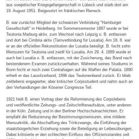
aus sowjetischer Kriegsgefangenschaft in Lübeck und starb dort am
19. August 1951. Beigesetzt im fränkischen Rieneck.
B. war zunächst Mitglied der schwarzen Verbindung "Hamburger
Gesellschaft" in Heidelberg. Im Sommersemester 1887 wurde er bei
Teutonia Marburg aktiv, zum Wechsel nach Leipzig o. B. entlassen
und dort bei Cimbria aktiv (Tarnverbindung für Lusatia). Am 18. 8. war
er an der offiziellen Rekonstitution der Lusatia beteiligt. B. focht zehn
Mensuren für Teutonia und zwölf für Lusatia. Am 29. 4. 1889 wurde er
auch bei Lusatia o. B. entlassen, mit der Zusicherung, das Band nach
bestendenem Examen zurückzuerhalten. Während seines Studiums in
Bonn focht er noch zwei Contrahagen auf die Waffen der Palatia. 1890
erhielt er das Lausitzerband, 1896 das Teutonenband zurück. Er blieb
zeitlebens engagierter, aber kritischer Corpsstudent und nahm auch an
den Verhandlungen der Kösener Congresse Teil.
1921 hielt B. einen Vortrag über die Reformierung des Corpslebens
und veröffentlichte Zeitungs- und Zeitschriftenaufsätze, unter anderen
in der Köln. Zeitung und in den Berliner Hochschulnachrichten. Er
empfahl die Reduzierung der Bestimmungsmensuren, eine mildere
Mensurkritik, die Abschaffung des Trinkzwangs, die Einführung der
staatsbürgerlichen Erziehung sowie die Beteiligung an Leibesübungen.
Dabei kritisierte er den schlechten Einfluss des Offiziersstandes seit