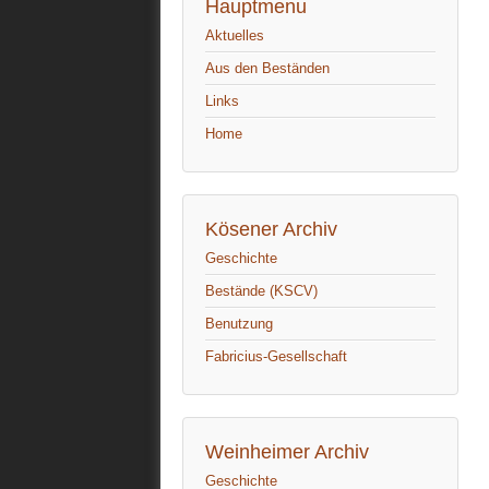
Hauptmenu
Aktuelles
Aus den Beständen
Links
Home
Kösener Archiv
Geschichte
Bestände (KSCV)
Benutzung
Fabricius-Gesellschaft
Weinheimer Archiv
Geschichte