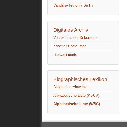
Vandalia-Teutonia Berlin
Digitales Archiv
Verzeichnis der Dokumente
Kösener Corpslisten
Biercomments
Biographisches Lexikon
Allgemeine Hinweise
Alphabetische Liste (KSCV)
Alphabetische Liste (WSC)