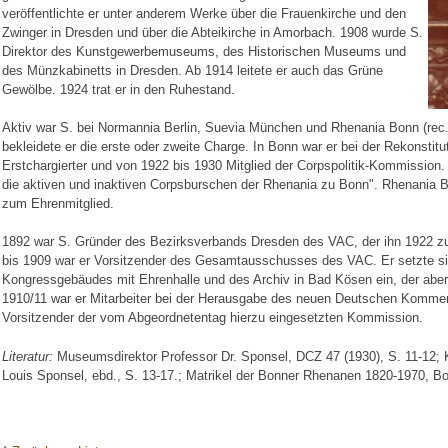
veröffentlichte er unter anderem Werke über die Frauenkirche und den
Zwinger in Dresden und über die Abteikirche in Amorbach. 1908 wurde S.
Direktor des Kunstgewerbemuseums, des Historischen Museums und
des Münzkabinetts in Dresden. Ab 1914 leitete er auch das Grüne
Gewölbe. 1924 trat er in den Ruhestand.
Aktiv war S. bei Normannia Berlin, Suevia München und Rhenania Bonn (rec. 1
bekleidete er die erste oder zweite Charge. In Bonn war er bei der Rekonstit
Erstchargierter und von 1922 bis 1930 Mitglied der Corpspolitik-Kommission. 1
die aktiven und inaktiven Corpsburschen der Rhenania zu Bonn". Rhenania B
zum Ehrenmitglied.
1892 war S. Gründer des Bezirksverbands Dresden des VAC, der ihn 1922 z
bis 1909 war er Vorsitzender des Gesamtausschusses des VAC. Er setzte si
Kongressgebäudes mit Ehrenhalle und des Archiv in Bad Kösen ein, der aber le
1910/11 war er Mitarbeiter bei der Herausgabe des neuen Deutschen Komme
Vorsitzender der vom Abgeordnetentag hierzu eingesetzten Kommission.
Literatur:
Museumsdirektor Professor Dr. Sponsel, DCZ 47 (1930), S. 11-12;
Louis Sponsel, ebd., S. 13-17.; Matrikel der Bonner Rhenanen 1820-1970, Bon