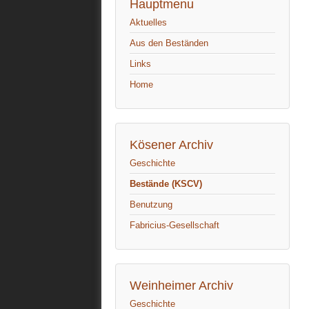
Hauptmenu
Aktuelles
Aus den Beständen
Links
Home
Kösener Archiv
Geschichte
Bestände (KSCV)
Benutzung
Fabricius-Gesellschaft
Weinheimer Archiv
Geschichte