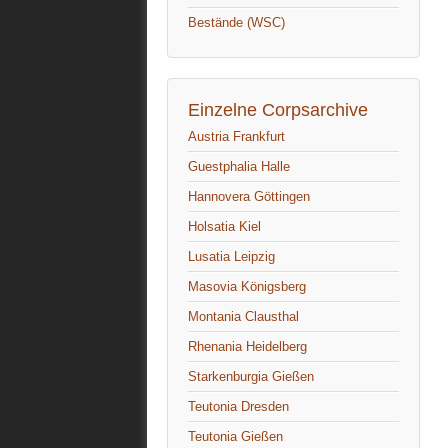
Bestände (WSC)
Einzelne Corpsarchive
Austria Frankfurt
Guestphalia Halle
Hannovera Göttingen
Holsatia Kiel
Lusatia Leipzig
Masovia Königsberg
Montania Clausthal
Rhenania Heidelberg
Starkenburgia Gießen
Teutonia Dresden
Teutonia Gießen