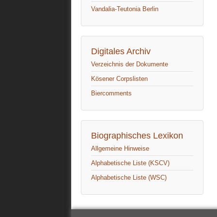
Vandalia-Teutonia Berlin
Digitales Archiv
Verzeichnis der Dokumente
Kösener Corpslisten
Biercomments
Biographisches Lexikon
Allgemeine Hinweise
Alphabetische Liste (KSCV)
Alphabetische Liste (WSC)