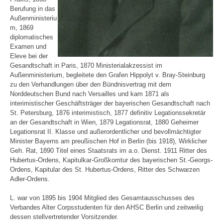
Berufung in das
Außenministeriu
m, 1869
diplomatisches
Examen und
Eleve bei der
Gesandtschaft in Paris, 1870 Ministerialakzessist im
Außenministerium, begleitete den Grafen Hippolyt v. Bray-Steinburg
zu den Verhandlungen über den Bündnisvertrag mit dem
Norddeutschen Bund nach Versailles und kam 1871 als
interimistischer Geschäftsträger der bayerischen Gesandtschaft nach
St. Petersburg, 1876 interimistisch, 1877 definitiv Legationssekretär
an der Gesandtschaft in Wien, 1879 Legationsrat, 1880 Geheimer
Legationsrat II. Klasse und außerordentlicher und bevollmächtigter
Minister Bayerns am preußischen Hof in Berlin (bis 1918), Wirklicher
Geh. Rat, 1890 Titel eines Staatsrats im a.o. Dienst. 1911 Ritter des
Hubertus-Ordens, Kapitulkar-Großkomtur des bayerischen St.-Georgs-
Ordens, Kapitular des St. Hubertus-Ordens, Ritter des Schwarzen
Adler-Ordens.
L. war von 1895 bis 1904 Mitglied des Gesamtausschusses des
Verbandes Alter Corpsstudenten für den AHSC Berlin und zeitweilig
dessen stellvertretender Vorsitzender.