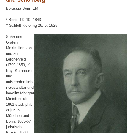
und Schönberg
Borussia Bonn EM
* Berlin 13. 10. 1843
† Schloß Köfering 28. 6. 1925
Sohn des
Grafen
Maximilian von
und zu
Lerchenfeld
(1799-1859, K.
Bay. Kämmerer
und
außerordentliche
r Gesandter und
bevollmächtigter
Minister). ab
1861 stud. phil.
et jur. in
München und
Bonn, 1865-67
juristische
Praxis, 1868