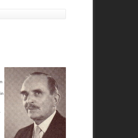
Im
in
.