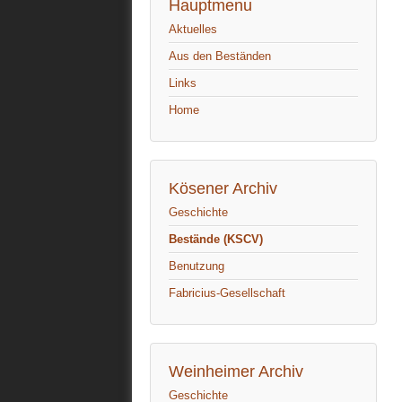
Hauptmenu
Aktuelles
Aus den Beständen
Links
Home
Kösener Archiv
Geschichte
Bestände (KSCV)
Benutzung
Fabricius-Gesellschaft
Weinheimer Archiv
Geschichte