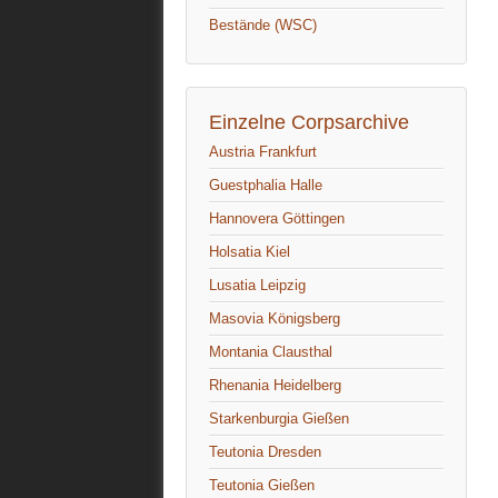
Bestände (WSC)
Einzelne Corpsarchive
Austria Frankfurt
Guestphalia Halle
Hannovera Göttingen
Holsatia Kiel
Lusatia Leipzig
Masovia Königsberg
Montania Clausthal
Rhenania Heidelberg
Starkenburgia Gießen
Teutonia Dresden
Teutonia Gießen