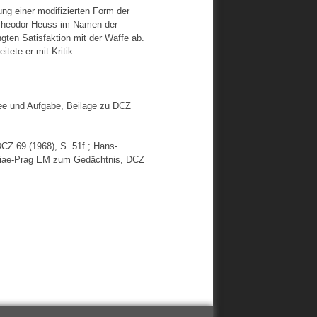
ung einer modifizierten Form der
t Theodor Heuss im Namen der
ten Satisfaktion mit der Waffe ab.
ete er mit Kritik.
dee und Aufgabe, Beilage zu DCZ
CZ 69 (1968), S. 51f.; Hans-
niae-Prag EM zum Gedächtnis, DCZ