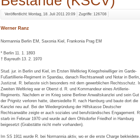
Bestände (KSCV)
Veröffentlicht: Montag, 18. Juli 2011 20:09
Zugriffe: 126708
Werner Ranz
Normannia Berlin EM, Saxonia Kiel, Frankonia Prag EM
* Berlin 11. 1. 1893
† Bayreuth 13. 2. 1970
Stud. jur. in Berlin und Kiel, im Ersten Weltkrieg Kriegsfreiwilliger im Garde-
Fußartillierie-Regiment in Spandau, danach Rechtsanwalt und Notar in Berlin,
Justizrat. R. befasste sich besonders mit dem gewerblichen Rechtsschutz. 
Zweiten Weltkrieg war er Oberst d. R. und Kommandeur eines Artillerie-
Regiments. Nachdem er im Krieg seine Berliner Anwaltskanzlei und sein Gut 
der Prignitz verloren hatte, übersiedelte R. nach Hamburg und baute dort die
Kanzlei neu auf. Bei der Wiedergründung der Hilfskasse Deutscher
Rechtsanwälte zeigte er auch soziales und berufständisches Engagement. R
starb im Februar 1970 und wurde auf dem Ohlsdorfer Friedhof in Hamburg
beigesetzt (Grabstätte nicht mehr vorhanden).
Im SS 1911 wurde R. bei Normannia aktiv, wo er die erste Charge bekleidete.