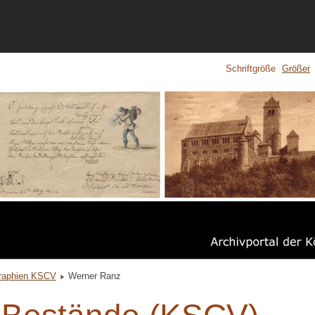
Schriftgröße
Größer
raphien KSCV
Werner Ranz