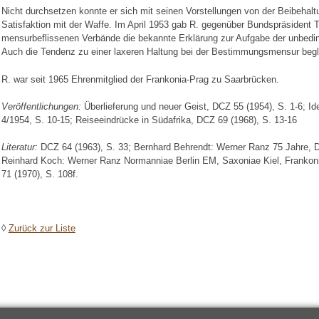
Nicht durchsetzen konnte er sich mit seinen Vorstellungen von der Beibehalt
Satisfaktion mit der Waffe. Im April 1953 gab R. gegenüber Bundspräsiden
mensurbeflissenen Verbände die bekannte Erklärung zur Aufgabe der unbeding
Auch die Tendenz zu einer laxeren Haltung bei der Bestimmungsmensur begleit
R. war seit 1965 Ehrenmitglied der Frankonia-Prag zu Saarbrücken.
Veröffentlichungen:
Überlieferung und neuer Geist, DCZ 55 (1954), S. 1-6; I
4/1954, S. 10-15; Reiseeindrücke in Südafrika, DCZ 69 (1968), S. 13-16
Literatur:
DCZ 64 (1963), S. 33; Bernhard Behrendt: Werner Ranz 75 Jahre, D
Reinhard Koch: Werner Ranz Normanniae Berlin EM, Saxoniae Kiel, Franko
71 (1970), S. 108f.
◊
Zurück zur Liste