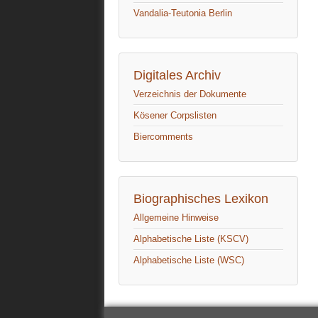
Vandalia-Teutonia Berlin
Digitales Archiv
Verzeichnis der Dokumente
Kösener Corpslisten
Biercomments
Biographisches Lexikon
Allgemeine Hinweise
Alphabetische Liste (KSCV)
Alphabetische Liste (WSC)