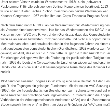
Unter seinem Vorsitz wurde im Wintersemester 1913/14 ein „schwarzer
Paukkomment“ für alle schlagenden Berliner Korporationen begründet. 1913
wurde er auch Kieler Sachse. Schon zwischen den beiden Weltkriegen war R
Kösener Congressen. 1937 verlieh ihm das Corps Franconia Prag das Band.
Nach dem Krieg nahm R. 1950 an der Versammlung zur Wiedergründung des VA
als Vertreter einer konservativen Linie für das Wiedererstehen des KSCV in a
Fusion mit dem WSC ein. R. vertrat den Grundsatz, dass das Corpsstudente
wenn es an seinen bewährten Prinzipien festhalte und nicht aus opportunist
Merkmale verzichte, und entwickelte sich in den folgenden Jahren zu einem 
traditionsbewussten corpsstudentischen Grundhaltung. 1952 wurde er zum 
gewählt; ein Amt, das er bis 1957 inne hatte. R. gab 1952 den Anstoß zur 
Ein wichtiges Anliegen war ihm die Förderung der publizistischen Tätigkeit i
nahm 1953 die Deutsche Corpszeitung ihr Erscheinen wieder auf und erschie
Handbuchs. Auch die erst 1960 herausgegebene Neuauflage des Kösener Corps
zurück.
1954 fand der Kösener Congress in Würzburg eine neue Heimat. Mit den Fes
gab R. den Tagungen ein geistiges Fundament. Mit der neuen VAC-Satzung 
(1955), der die freundschaftlichen Beziehungen zum Schwesterverband auf eine
seine Amtszeit auch wichtige Satzungsvorhaben. R. förderte auch die Koope
Verbänden in der Arbeitsgemeinschaft Andernach (AGA) und die Zusammenar
Studentenwohnheime e. V. in Bonn, an dessen Gründung der VAC ganz maßgeb