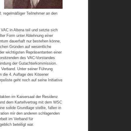
. regelmäßiger Teilnehmer an den
C in Altena teil und setzte sich
lter Form unter Ablehnung einer
ntum dauerhaft nur bestehen könne,
ischen Gründen auf wesentliche
der wichtigsten Repräsentanten einer
Vorsitzenden des VAC-Vorstandes
Gründung der Gutachterkommission.
m Verband. Unter seiner Führung
n die 4. Auflage des Kösener
liste geht noch auf seine Initiative
takten im Kaisersaal der Residenz
und dem Kartellvertrag mit dem WSC
 solide Grundlage stellte, fallen in
ration mir den anderen schlagenden
beit im Verband für
lich beteiligt war.