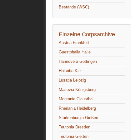
Bestände (WSC)
Einzelne Corpsarchive
Austria Frankfurt
Guestphalia Halle
Hannovera Göttingen
Holsatia Kiel
Lusatia Leipzig
Masovia Königsberg
Montania Clausthal
Rhenania Heidelberg
Starkenburgia Gießen
Teutonia Dresden
Teutonia Gießen