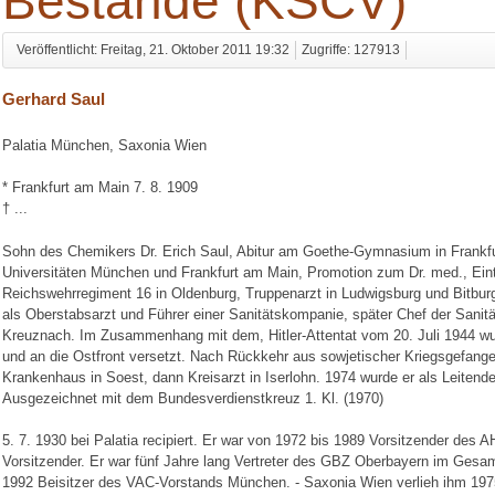
Bestände (KSCV)
Veröffentlicht: Freitag, 21. Oktober 2011 19:32
Zugriffe: 127913
Gerhard Saul
Palatia München, Saxonia Wien
* Frankfurt am Main 7. 8. 1909
† ...
Sohn des Chemikers Dr. Erich Saul, Abitur am Goethe-Gymnasium in Frankfu
Universitäten München und Frankfurt am Main, Promotion zum Dr. med., Eintr
Reichswehrregiment 16 in Oldenburg, Truppenarzt in Ludwigsburg und Bitbur
als Oberstabsarzt und Führer einer Sanitätskompanie, später Chef der Sanitä
Kreuznach. Im Zusammenhang mit dem, Hitler-Attentat vom 20. Juli 1944 wur
und an die Ostfront versetzt. Nach Rückkehr aus sowjetischer Kriegsgefang
Krankenhaus in Soest, dann Kreisarzt in Iserlohn. 1974 wurde er als Leitender
Ausgezeichnet mit dem Bundesverdienstkreuz 1. Kl. (1970)
5. 7. 1930 bei Palatia recipiert. Er war von 1972 bis 1989 Vorsitzender des A
Vorsitzender. Er war fünf Jahre lang Vertreter des GBZ Oberbayern im Ge
1992 Beisitzer des VAC-Vorstands München. - Saxonia Wien verlieh ihm 19