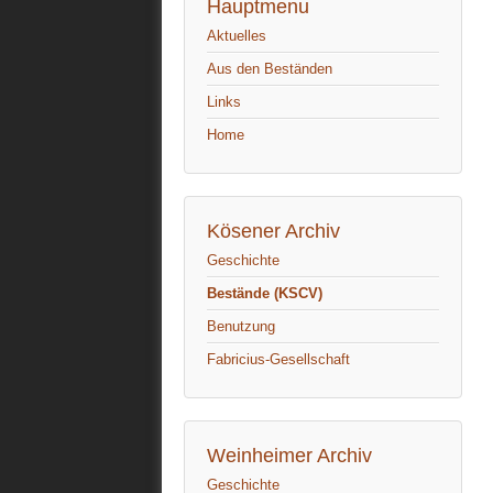
Hauptmenu
Aktuelles
Aus den Beständen
Links
Home
Kösener Archiv
Geschichte
Bestände (KSCV)
Benutzung
Fabricius-Gesellschaft
Weinheimer Archiv
Geschichte