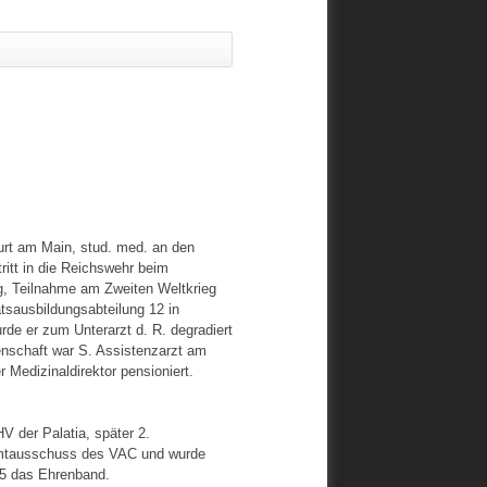
rt am Main, stud. med. an den
itt in die Reichswehr beim
g, Teilnahme am Zweiten Weltkrieg
tsausbildungsabteilung 12 in
de er zum Unterarzt d. R. degradiert
enschaft war S. Assistenzarzt am
 Medizinaldirektor pensioniert.
HV der Palatia, später 2.
samtausschuss des VAC und wurde
75 das Ehrenband.