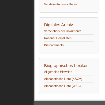
Vandalia-Teutonia Berlin
Digitales Archiv
Verzeichnis der Dokumente
Kösener Corpslisten
Biercomments
Biographisches Lexikon
Allgemeine Hinweise
Alphabetische Liste (KSCV)
Alphabetische Liste (WSC)