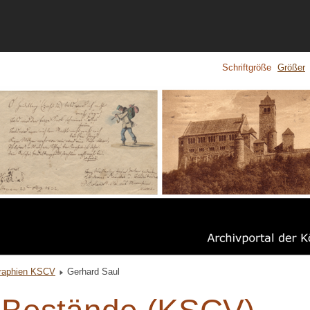
Schriftgröße
Größer
raphien KSCV
Gerhard Saul