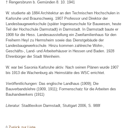
† Rengersbrunn b. Gemünden 8. 10. 1941
W. studierte ab 1884 Architektur an den Technischen Hochschulen in
Karlsruhe und Braunschweig. 1907 Professor und Direktor der
Landesbaugewerkschule (später Ingenieurschule für Bauwesen, heute
Teil der Hochschule Darmstadt) in Darmstadt. In Darmstadt baute er
1908 für die Hess. Landesausstellung ein Zweifamilienhaus für den
Freiherrn Heyl zu Herrnsheim sowie das Dienstgebäude der
Landesbaugewerkschule. Hinzu kommen zahlreiche Wohn-,
Geschäfts-, Land- und Arbeiterhäuser in Hessen und Baden. 1928
Ehrenbürger der Stadt Weinheim.
W. war bei Saxonia Karlsruhe aktiv. Nach seinen Plänen wurde 1907
bis 1913 die Wachenburg als Heimstätte des WSC errichtet.
Veröffentlichungen:
Das englische Landhaus (1909); Die
Bauverbandslehre (1909, 1911); Formenschatz für die Arbeiten des
Bauhandwerkers (1911)
Literatur:
Stadtlexikon Darmstadt, Stuttgart 2006, S. 988f
◊
Zurück zur Liste