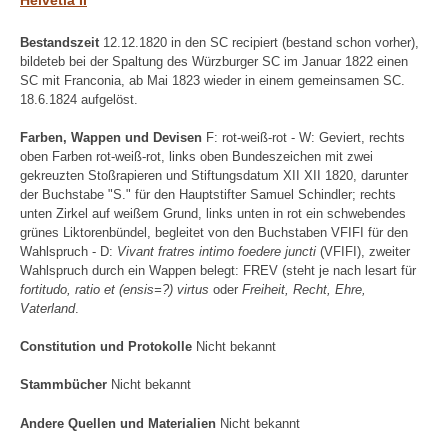
Bestandszeit
12.12.1820 in den SC recipiert (bestand schon vorher),
bildeteb bei der Spaltung des Würzburger SC im Januar 1822 einen
SC mit Franconia, ab Mai 1823 wieder in einem gemeinsamen SC.
18.6.1824 aufgelöst.
Farben, Wappen und Devisen
F: rot-weiß-rot - W: Geviert, rechts
oben Farben rot-weiß-rot, links oben Bundeszeichen mit zwei
gekreuzten Stoßrapieren und Stiftungsdatum XII XII 1820, darunter
der Buchstabe "S." für den Hauptstifter Samuel Schindler; rechts
unten Zirkel auf weißem Grund, links unten in rot ein schwebendes
grünes Liktorenbündel, begleitet von den Buchstaben VFIFI für den
Wahlspruch - D:
Vivant fratres intimo foedere juncti
(VFIFI), zweiter
Wahlspruch durch ein Wappen belegt: FREV (steht je nach lesart für
fortitudo, ratio et (ensis=?) virtus
oder
Freiheit, Recht, Ehre,
Vaterland
.
Constitution und Protokolle
Nicht bekannt
Stammbücher
Nicht bekannt
Andere Quellen und Materialien
Nicht bekannt