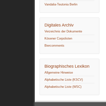
Vandalia-Teutonia Berlin
Digitales Archiv
Verzeichnis der Dokumente
Kösener Corpslisten
Biercomments
Biographisches Lexikon
Allgemeine Hinweise
Alphabetische Liste (KSCV)
Alphabetische Liste (WSC)