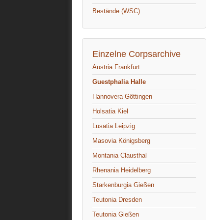
Bestände (WSC)
Einzelne Corpsarchive
Austria Frankfurt
Guestphalia Halle
Hannovera Göttingen
Holsatia Kiel
Lusatia Leipzig
Masovia Königsberg
Montania Clausthal
Rhenania Heidelberg
Starkenburgia Gießen
Teutonia Dresden
Teutonia Gießen