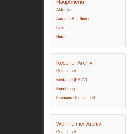
Hauptmenu
Aktuelles
Aus den Beständen
Links
Home
Kösener Archiv
Geschichte
Bestände (KSCV)
Benutzung
Fabricius-Gesellschaft
Weinheimer Archiv
Geschichte