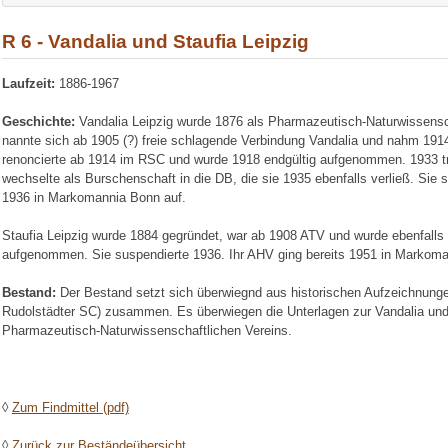
R 6 - Vandalia und Staufia Leipzig
Laufzeit:
1886-1967
Geschichte:
Vandalia Leipzig wurde 1876 als Pharmazeutisch-Naturwissensc
nannte sich ab 1905 (?) freie schlagende Verbindung Vandalia und nahm 1914
renoncierte ab 1914 im RSC und wurde 1918 endgültig aufgenommen. 1933 t
wechselte als Burschenschaft in die DB, die sie 1935 ebenfalls verließ. Sie
1936 in Markomannia Bonn auf.
Staufia Leipzig wurde 1884 gegründet, war ab 1908 ATV und wurde ebenfalls
aufgenommen. Sie suspendierte 1936. Ihr AHV ging bereits 1951 in Markoma
Bestand:
Der Bestand setzt sich überwiegnd aus historischen Aufzeichnun
Rudolstädter SC) zusammen. Es überwiegen die Unterlagen zur Vandalia und 
Pharmazeutisch-Naturwissenschaftlichen Vereins.
◊
Zum Findmittel (pdf)
◊
Zurück zur Beständeübersicht