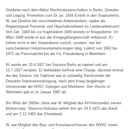
Studierte nach dem Abitur Rechtswissenschaften in Berlin, Dresden
und Leipzig. Promotion zum Dr. jur. 1934 Eintritt in den Staatsdienst.
W. war Direktor bei verschiedenen Arbeitsämtern, später als
Regierungsrat Personal- und Haushaltsreferent im Landesarbeitsamt.
Von Jan. 1940 bis zur Kapitulation 1945 leistete er Kriegsdienst. Im
März 1948 wurde er aus der Kriegsgefangenschaft entlassen. Er
kehrte nicht in den Staatsdienst zurück, sondern war bei
verschiedenen Industrieunternehmungen tätig, zuletzt von 1962 bis
1972 als Personalchef bei der Fa. Freudenberg in Weinheim.
W. wurde am 10.4.1927 bei Saxonia Berlin acceptiert und am
13.7.1927 recipiert. Er bekleidete fünfmal eine Charge, darunter einmal
die des Seniors. Als Inaktiver war er zeitweilig Vorsitzender der
Dresdner Inaktivenvereinigung, nach dem Krieg langjähriger
Vorsitzender der AHSC Solingen und Weinheim. Den Vorsitz in
Weinheim gab er im Januar 1987 ab.
Bis Mitte der 1960er Jahre war W. Mitglied des AH-Vorstandes seines
Muttercorps. Slesvico-Holsatia verlieh ihm am 24.6.1972 das Band
und am 3.12.1983 das Ehrenband.
W. war Mitglied des Bau- und Kunstausschusses des WVAC sowie