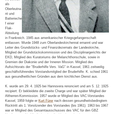
als
Oberleutna
nt und
Batterieche
f einer
Flak-
Abteilung
in Frankreich. 1945 aus amerikanischer Kriegsgefangenschaft
entlassen. Wurde 1948 zum Oberlandeskirchenrat ernannt und war
Leiter des Grundstücks- und Finanzdezernats der Landeskirche,
Mitglied der Grundstückskommission und des Disziplinargerichts der
EKD, Mitglied des Kuratoriums der Melanchthonschule, sowie in
Gremien der Diakonie und der Inneren Mission. Mitglied des
Aufsichtsrats der "Bruderhilfe Vers. VaG" in Kassel, 1961 zeitweilig
geschäftsführendes Vorstandsmitglied der Bruderhilfe. K. schied 1961
aus gesundheitlichen Gründen aus dem kirchlichen Dienst aus.
K. wurde am 29. 4. 1925 bei Hannovera renonciert und am 5. 12. 1925
recipiert. Er bekleidete die zweite Charge und war später Mitglied der
Altherren-Kommission. 1957 wurde er Mitglied des VAC-Vorstandes
Kassel, 1959 folgte er
Kurt Fürer
nach dessen gesundheitsbedingtem
Rücktritt als 1. Vorsitzender des Vorstandes (bis 1961). 1963 bis 1967
war er Mitglied des Gesamtausschusses des VAC für den GBZ