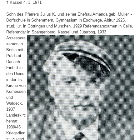
† Kassel 4. 3. 1971
Sohn des Pfarrers Julius K. und seiner Ehefrau Amanda geb. Müller. -
Dorfschule in Schemmern, Gymnasium in Eschwege, Abitur 1925,
stud. jur. in Göttingen und München. 1929 Referendarexamen in Celle,
Referendar in
Spangenberg, Kassel und Jüterbog, 1933
Assessore
xamen in
Berlin mit
Prädikat.
Danach
Eintritt in
den Dienst
in der Ev.
Kirche von
Kurhessen
und
Waldeck,
1937
Landeskirc
henrat.
1939/45
Kriegsdien
st, zuletzt