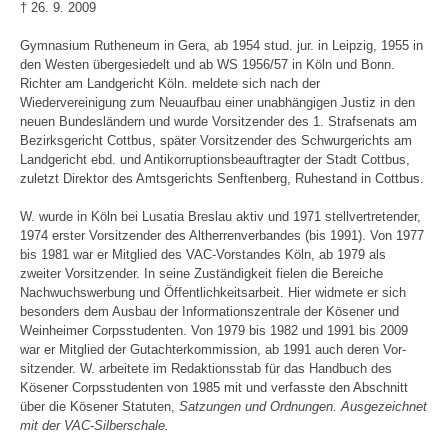
† 26. 9. 2009
Gymnasium Rutheneum in Gera, ab 1954 stud. jur. in Leipzig, 1955 in
den Westen übergesiedelt und ab WS 1956/57 in Köln und Bonn.
Richter am Landgericht Köln. meldete sich nach der
Wiedervereinigung zum Neuaufbau einer unabhängigen Justiz in den
neuen Bundesländern und wurde Vorsitzender des 1. Strafsenats am
Bezirksgericht Cottbus, später Vorsitzender des Schwurgerichts am
Landgericht ebd. und Antikorruptionsbeauftragter der Stadt Cottbus,
zuletzt Direktor des Amtsgerichts Senftenberg, Ruhestand in Cottbus.
W. wurde in Köln bei Lusatia Breslau aktiv und 1971 stellvertretender,
1974 erster Vorsitzender des Altherrenverbandes (bis 1991). Von 1977
bis 1981 war er Mitglied des VAC-Vorstandes Köln, ab 1979 als
zweiter Vorsitzender. In seine Zuständigkeit fielen die Bereiche
Nachwuchswerbung und Öffentlichkeitsarbeit. Hier widmete er sich
besonders dem Ausbau der Informationszentrale der Kösener und
Weinheimer Corpsstudenten. Von 1979 bis 1982 und 1991 bis 2009
war er Mitglied der Gutachterkommission, ab 1991 auch deren Vor-
sitzender. W. arbeitete im Redaktionsstab für das Handbuch des
Kösener Corpsstudenten von 1985 mit und verfasste den Abschnitt
über die Kösener Statuten,
Satzungen und Ordnungen. Ausgezeichnet
mit der VAC-Silberschale.