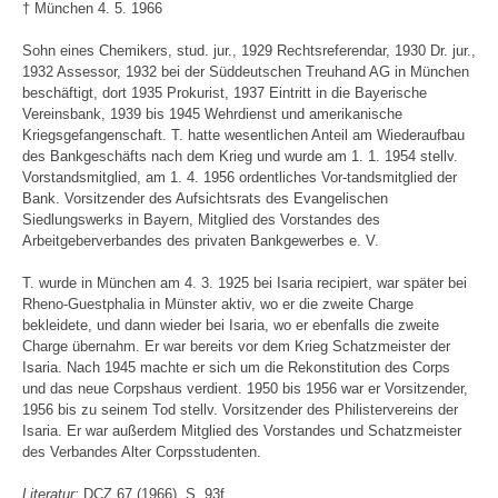
† München 4. 5. 1966
Sohn eines Chemikers, stud. jur., 1929 Rechtsreferendar, 1930 Dr. jur.,
1932 Assessor, 1932 bei der Süddeutschen Treuhand AG in München
beschäftigt, dort 1935 Prokurist, 1937 Eintritt in die Bayerische
Vereinsbank, 1939 bis 1945 Wehrdienst und amerikanische
Kriegsgefangenschaft. T. hatte wesentlichen Anteil am Wiederaufbau
des Bankgeschäfts nach dem Krieg und wurde am 1. 1. 1954 stellv.
Vorstandsmitglied, am 1. 4. 1956 ordentliches Vor-tandsmitglied der
Bank. Vorsitzender des Aufsichtsrats des Evangelischen
Siedlungswerks in Bayern, Mitglied des Vorstandes des
Arbeitgeberverbandes des privaten Bankgewerbes e. V.
T. wurde in München am 4. 3. 1925 bei Isaria recipiert, war später bei
Rheno-Guestphalia in Münster aktiv, wo er die zweite Charge
bekleidete, und dann wieder bei Isaria, wo er ebenfalls die zweite
Charge übernahm. Er war bereits vor dem Krieg Schatzmeister der
Isaria. Nach 1945 machte er sich um die Rekonstitution des Corps
und das neue Corpshaus verdient. 1950 bis 1956 war er Vorsitzender,
1956 bis zu seinem Tod stellv. Vorsitzender des Philistervereins der
Isaria. Er war außerdem Mitglied des Vorstandes und Schatzmeister
des Verbandes Alter Corpsstudenten.
Literatur:
DCZ 67 (1966), S. 93f.