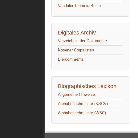
Vandalia-Teutonia Berlin
Digitales Archiv
Verzeichnis der Dokumente
Kösener Corpslisten
Biercomments
Biographisches Lexikon
Allgemeine Hinweise
Alphabetische Liste (KSCV)
Alphabetische Liste (WSC)