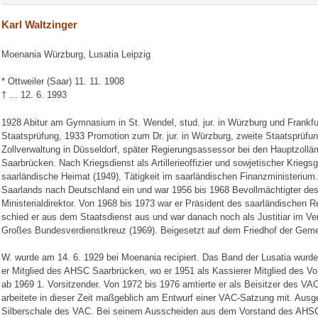
Karl Waltzinger
Moenania Würzburg, Lusatia Leipzig
* Ottweiler (Saar) 11. 11. 1908
† ... 12. 6. 1993
1928 Abitur am Gymnasium in St. Wendel, stud. jur. in Würzburg und Frankfur
Staatsprüfung, 1933 Promotion zum Dr. jur. in Würzburg, zweite Staatsprüfun
Zollverwaltung in Düsseldorf, später Regierungsassessor bei den Hauptzollä
Saarbrücken. Nach Kriegsdienst als Artillerieoffizier und sowjetischer Krieg
saarländische Heimat (1949), Tätigkeit im saarländischen Finanzministerium.
Saarlands nach Deutschland ein und war 1956 bis 1968 Bevollmächtigter des
Ministerialdirektor. Von 1968 bis 1973 war er Präsident des saarländischen
schied er aus dem Staatsdienst aus und war danach noch als Justitiar im Verwa
Großes Bundesverdienstkreuz (1969). Beigesetzt auf dem Friedhof der Geme
W. wurde am 14. 6. 1929 bei Moenania recipiert. Das Band der Lusatia wurde
er Mitglied des AHSC Saarbrücken, wo er 1951 als Kassierer Mitglied des Vo
ab 1969 1. Vorsitzender. Von 1972 bis 1976 amtierte er als Beisitzer des V
arbeitete in dieser Zeit maßgeblich am Entwurf einer VAC-Satzung mit. Ausg
Silberschale des VAC. Bei seinem Ausscheiden aus dem Vorstand des AHS