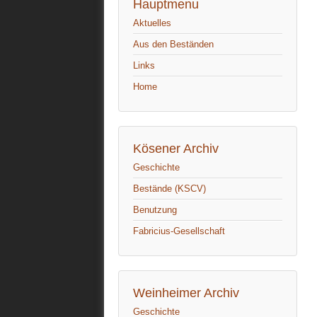
Hauptmenu
Aktuelles
Aus den Beständen
Links
Home
Kösener Archiv
Geschichte
Bestände (KSCV)
Benutzung
Fabricius-Gesellschaft
Weinheimer Archiv
Geschichte