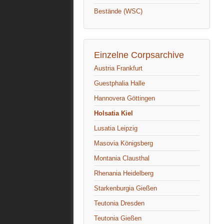
Bestände (WSC)
Einzelne Corpsarchive
Austria Frankfurt
Guestphalia Halle
Hannovera Göttingen
Holsatia Kiel
Lusatia Leipzig
Masovia Königsberg
Montania Clausthal
Rhenania Heidelberg
Starkenburgia Gießen
Teutonia Dresden
Teutonia Gießen