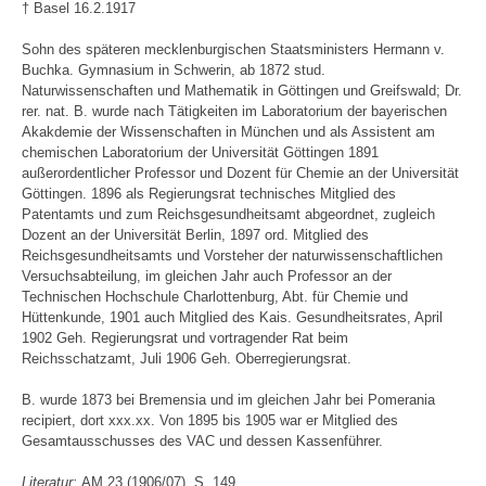
† Basel 16.2.1917
Sohn des späteren mecklenburgischen Staatsministers Hermann v.
Buchka. Gymnasium in Schwerin, ab 1872 stud.
Naturwissenschaften und Mathematik in Göttingen und Greifswald; Dr.
rer. nat. B. wurde nach Tätigkeiten im Laboratorium der bayerischen
Akakdemie der Wissenschaften in München und als Assistent am
chemischen Laboratorium der Universität Göttingen 1891
außerordentlicher Professor und Dozent für Chemie an der Universität
Göttingen. 1896 als Regierungsrat technisches Mitglied des
Patentamts und zum Reichsgesundheitsamt abgeordnet, zugleich
Dozent an der Universität Berlin, 1897 ord. Mitglied des
Reichsgesundheitsamts und Vorsteher der naturwissenschaftlichen
Versuchsabteilung, im gleichen Jahr auch Professor an der
Technischen Hochschule Charlottenburg, Abt. für Chemie und
Hüttenkunde, 1901 auch Mitglied des Kais. Gesundheitsrates, April
1902 Geh. Regierungsrat und vortragender Rat beim
Reichsschatzamt, Juli 1906 Geh. Oberregierungsrat.
B. wurde 1873 bei Bremensia und im gleichen Jahr bei Pomerania
recipiert, dort xxx.xx. Von 1895 bis 1905 war er Mitglied des
Gesamtausschusses des VAC und dessen Kassenführer.
Literatur:
AM 23 (1906/07), S. 149.