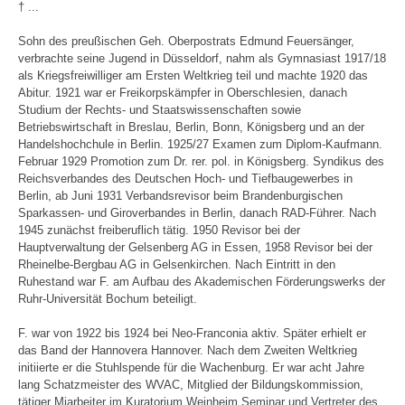
† ...
Sohn des preußischen Geh. Oberpostrats Edmund Feuersänger,
verbrachte seine Jugend in Düsseldorf, nahm als Gymnasiast 1917/18
als Kriegsfreiwilliger am Ersten Weltkrieg teil und machte 1920 das
Abitur. 1921 war er Freikorpskämpfer in Oberschlesien, danach
Studium der Rechts- und Staatswissenschaften sowie
Betriebswirtschaft in Breslau, Berlin, Bonn, Königsberg und an der
Handelshochchule in Berlin. 1925/27 Examen zum Diplom-Kaufmann.
Februar 1929 Promotion zum Dr. rer. pol. in Königsberg. Syndikus des
Reichsverbandes des Deutschen Hoch- und Tiefbaugewerbes in
Berlin, ab Juni 1931 Verbandsrevisor beim Brandenburgischen
Sparkassen- und Giroverbandes in Berlin, danach RAD-Führer. Nach
1945 zunächst freiberuflich tätig. 1950 Revisor bei der
Hauptverwaltung der Gelsenberg AG in Essen, 1958 Revisor bei der
Rheinelbe-Bergbau AG in Gelsenkirchen. Nach Eintritt in den
Ruhestand war F. am Aufbau des Akademischen Förderungswerks der
Ruhr-Universität Bochum beteiligt.
F. war von 1922 bis 1924 bei Neo-Franconia aktiv. Später erhielt er
das Band der Hannovera Hannover. Nach dem Zweiten Weltkrieg
initiierte er die Stuhlspende für die Wachenburg. Er war acht Jahre
lang Schatzmeister des WVAC, Mitglied der Bildungskommission,
tätiger Miarbeiter im Kuratorium Weinheim Seminar und Vertreter des