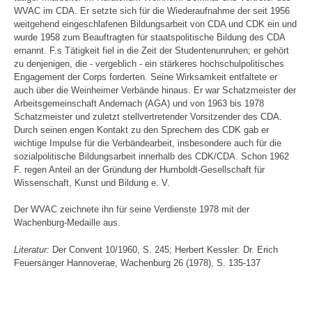
WVAC im CDA. Er setzte sich für die Wiederaufnahme der seit 1956
weitgehend eingeschlafenen Bildungsarbeit von CDA und CDK ein und
wurde 1958 zum Beauftragten für staatspolitische Bildung des CDA
ernannt. F.s Tätigkeit fiel in die Zeit der Studentenunruhen; er gehört
zu denjenigen, die - vergeblich - ein stärkeres hochschulpolitisches
Engagement der Corps forderten. Seine Wirksamkeit entfaltete er
auch über die Weinheimer Verbände hinaus. Er war Schatzmeister der
Arbeitsgemeinschaft Andernach (AGA) und von 1963 bis 1978
Schatzmeister und zuletzt stellvertretender Vorsitzender des CDA.
Durch seinen engen Kontakt zu den Sprechern des CDK gab er
wichtige Impulse für die Verbändearbeit, insbesondere auch für die
sozialpolitische Bildungsarbeit innerhalb des CDK/CDA. Schon 1962
F. regen Anteil an der Gründung der Humboldt-Gesellschaft für
Wissenschaft, Kunst und Bildung e. V.
Der WVAC zeichnete ihn für seine Verdienste 1978 mit der
Wachenburg-Medaille aus.
Literatur:
Der Convent 10/1960, S. 245; Herbert Kessler: Dr. Erich
Feuersänger Hannoverae, Wachenburg 26 (1978), S. 135-137