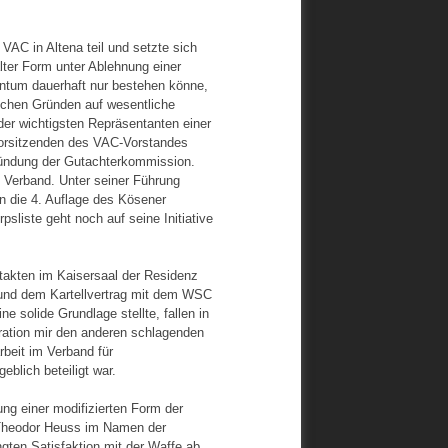
C in Altena teil und setzte sich
lter Form unter Ablehnung einer
ntum dauerhaft nur bestehen könne,
ischen Gründen auf wesentliche
der wichtigsten Repräsentanten einer
Vorsitzenden des VAC-Vorstandes
Gründung der Gutachterkommission.
m Verband. Unter seiner Führung
n die 4. Auflage des Kösener
liste geht noch auf seine Initiative
takten im Kaisersaal der Residenz
und dem Kartellvertrag mit dem WSC
 solide Grundlage stellte, fallen in
ration mir den anderen schlagenden
beit im Verband für
lich beteiligt war.
ung einer modifizierten Form der
t Theodor Heuss im Namen der
ten Satisfaktion mit der Waffe ab.