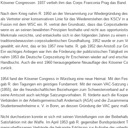
Kösener Congressen. 1937 verlieh ihm das Corps Franconia Prag das Band.
Nach dem Krieg nahm R. 1950 an der Versammlung zur Wiedergründung des VA
als Vertreter einer konservativen Linie für das Wiedererstehen des KSCV in a
Fusion mit dem WSC ein. R. vertrat den Grundsatz, dass das Corpsstudente
wenn es an seinen bewährten Prinzipien festhalte und nicht aus opportunist
Merkmale verzichte, und entwickelte sich in den folgenden Jahren zu einem 
traditionsbewussten corpsstudentischen Grundhaltung. 1952 wurde er zum 
gewählt; ein Amt, das er bis 1957 inne hatte. R. gab 1952 den Anstoß zur 
Ein wichtiges Anliegen war ihm die Förderung der publizistischen Tätigkeit i
nahm 1953 die Deutsche Corpszeitung ihr Erscheinen wieder auf und erschie
Handbuchs. Auch die erst 1960 herausgegebene Neuauflage des Kösener Corps
zurück.
1954 fand der Kösener Congress in Würzburg eine neue Heimat. Mit den Fes
gab R. den Tagungen ein geistiges Fundament. Mit der neuen VAC-Satzung 
(1955), der die freundschaftlichen Beziehungen zum Schwesterverband auf eine
seine Amtszeit auch wichtige Satzungsvorhaben. R. förderte auch die Koope
Verbänden in der Arbeitsgemeinschaft Andernach (AGA) und die Zusammenar
Studentenwohnheime e. V. in Bonn, an dessen Gründung der VAC ganz maßgeb
Nicht durchsetzen konnte er sich mit seinen Vorstellungen von der Beibehalt
Satisfaktion mit der Waffe. Im April 1953 gab R. gegenüber Bundspräsiden
mensurbeflissenen Verbände die bekannte Erklärung zur Aufgabe der unbeding