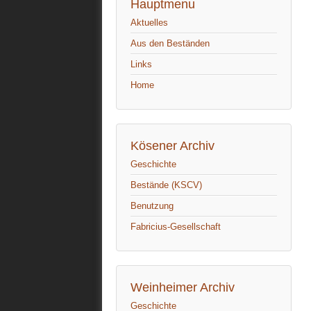
Hauptmenu
Aktuelles
Aus den Beständen
Links
Home
Kösener Archiv
Geschichte
Bestände (KSCV)
Benutzung
Fabricius-Gesellschaft
Weinheimer Archiv
Geschichte