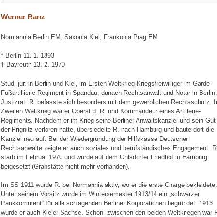
Werner Ranz
Normannia Berlin EM, Saxonia Kiel, Frankonia Prag EM
* Berlin 11. 1. 1893
† Bayreuth 13. 2. 1970
Stud. jur. in Berlin und Kiel, im Ersten Weltkrieg Kriegsfreiwilliger im Garde-
Fußartillierie-Regiment in Spandau, danach Rechtsanwalt und Notar in Berlin,
Justizrat. R. befasste sich besonders mit dem gewerblichen Rechtsschutz. 
Zweiten Weltkrieg war er Oberst d. R. und Kommandeur eines Artillerie-
Regiments. Nachdem er im Krieg seine Berliner Anwaltskanzlei und sein Gut 
der Prignitz verloren hatte, übersiedelte R. nach Hamburg und baute dort die
Kanzlei neu auf. Bei der Wiedergründung der Hilfskasse Deutscher
Rechtsanwälte zeigte er auch soziales und berufständisches Engagement. R
starb im Februar 1970 und wurde auf dem Ohlsdorfer Friedhof in Hamburg
beigesetzt (Grabstätte nicht mehr vorhanden).
Im SS 1911 wurde R. bei Normannia aktiv, wo er die erste Charge bekleidete.
Unter seinem Vorsitz wurde im Wintersemester 1913/14 ein „schwarzer
Paukkomment“ für alle schlagenden Berliner Korporationen begründet. 1913
wurde er auch Kieler Sachse. Schon zwischen den beiden Weltkriegen war R