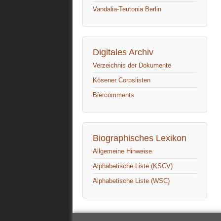
Vandalia-Teutonia Berlin
Digitales Archiv
Verzeichnis der Dokumente
Kösener Corpslisten
Biercomments
Biographisches Lexikon
Allgemeine Hinweise
Alphabetische Liste (KSCV)
Alphabetische Liste (WSC)