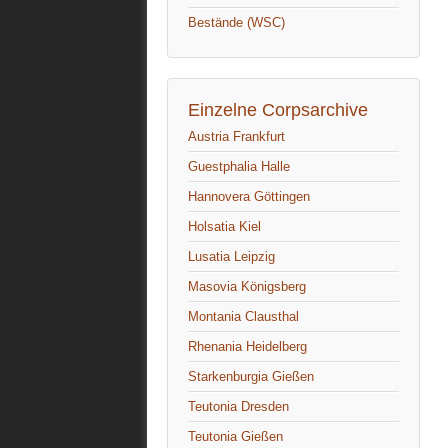
Bestände (WSC)
Einzelne Corpsarchive
Austria Frankfurt
Guestphalia Halle
Hannovera Göttingen
Holsatia Kiel
Lusatia Leipzig
Masovia Königsberg
Montania Clausthal
Rhenania Heidelberg
Starkenburgia Gießen
Teutonia Dresden
Teutonia Gießen