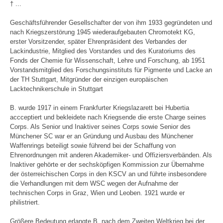
† ...
Geschäftsführender Gesellschafter der von ihm 1933 gegründeten und
nach Kriegszerstörung 1945 wiederaufgebauten Chromotekt KG,
erster Vorsitzender, später Ehrenpräsident des Verbandes der
Lackindustrie, Mitglied des Vorstandes und des Kuratoriums des
Fonds der Chemie für Wissenschaft, Lehre und Forschung, ab 1951
Vorstandsmitglied des Forschungsinstituts für Pigmente und Lacke an
der TH Stuttgart, Mitgründer der einzigen europäischen
Lacktechnikerschule in Stuttgart
B. wurde 1917 in einem Frankfurter Kriegslazarett bei Hubertia
accceptiert und bekleidete nach Kriegsende die erste Charge seines
Corps. Als Senior und Inaktiver seines Corps sowie Senior des
Münchener SC war er an Gründung und Ausbau des Münchener
Waffenrings beteiligt sowie führend bei der Schaffung von
Ehrenordnungen mit anderen Akademiker- und Offiziersverbänden. Als
Inaktiver gehörte er der sechsköpfigen Kommission zur Übernahme
der österreichischen Corps in den KSCV an und führte insbesondere
die Verhandlungen mit dem WSC wegen der Aufnahme der
technischen Corps in Graz, Wien und Leoben. 1921 wurde er
philistriert.
Größere Bedeutung erlangte B. nach dem Zweiten Weltkrieg bei der