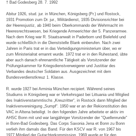
† Bad Godesberg 28. 7. 1992
Abitur 1926, stud. jur. in München, Königsberg (Pr.) und Rostock,
1931 Promotion zum Dr. jur., Militärdienst, 1935 Divisionsrichter bei
der Heeresjustiz, ab 1940 beim Oberkommando der Wehrmacht im
Heeresrechtswesen, bei Kriegende Armeerichter der 5. Panzerarmee.
Nach dem Krieg war R. Staatsanwalt in Paderborn und Bielefeld und
wurde schließlich in die Dienststelle Blank einberufen. Nach zwei
Jahren in Paris trat er in das Verteidigungsministerium über, wo er
zum Ministerialrat ernannt wurde. 1972 trat er in den Ruhestand, übte
aber auch danach ehrenamtliche Tätigkeit als Vorsitzender der
Prüfungskammer für Kriegsdienstverweigerer und Justitiar des
Verbandes deutscher Soldaten aus. Ausgezeichnet mit dem
Bundesverdienstkreuz 1. Klasse.
R. wurde 1927 bei Arminia München recipiert. Während seines
Studiums in Königsberg war er Verkehrsgast bei Littuania und Mitglied
des Inaktivenstammtischs „Kreuzritter“, in Rostock dann Mitglied der
Inaktivenvereinigung „Sumpf“. 1950 war er an der Rekionstitution des
VAC in Altena beteiligt. In den folgenden Jahre arbeitete er aktiv im
AHSC Bonn mit und war langjähriger Vorsitzender der "Quellenrunde"
in Bonn-Bad Godesberg. Das Corps Saxonia Jena et Bonn zu Bonn
verlieh ihm damals das Band. Für den KSCV war R. von 1967 bis
1977 Mitglied der Gutachterkommission. 1969 wurde er für den