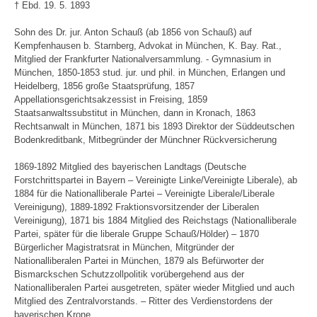
† Ebd. 19. 5. 1893
Sohn des Dr. jur. Anton Schauß (ab 1856 von Schauß) auf
Kempfenhausen b. Starnberg, Advokat in München, K. Bay. Rat.,
Mitglied der Frankfurter Nationalversammlung. - Gymnasium in
München, 1850-1853 stud. jur. und phil. in München, Erlangen und
Heidelberg, 1856 große Staatsprüfung, 1857
Appellationsgerichtsakzessist in Freising, 1859
Staatsanwaltssubstitut in München, dann in Kronach, 1863
Rechtsanwalt in München, 1871 bis 1893 Direktor der Süddeutschen
Bodenkreditbank, Mitbegründer der Münchner Rückversicherung
1869-1892 Mitglied des bayerischen Landtags (Deutsche
Forstchrittspartei in Bayern – Vereinigte Linke/Vereinigte Liberale), ab
1884 für die Nationalliberale Partei – Vereinigte Liberale/Liberale
Vereinigung), 1889-1892 Fraktionsvorsitzender der Liberalen
Vereinigung), 1871 bis 1884 Mitglied des Reichstags (Nationalliberale
Partei, später für die liberale Gruppe Schauß/Hölder) – 1870
Bürgerlicher Magistratsrat in München, Mitgründer der
Nationalliberalen Partei in München, 1879 als Befürworter der
Bismarckschen Schutzzollpolitik vorübergehend aus der
Nationalliberalen Partei ausgetreten, später wieder Mitglied und auch
Mitglied des Zentralvorstands. – Ritter des Verdienstordens der
bayerischen Krone.