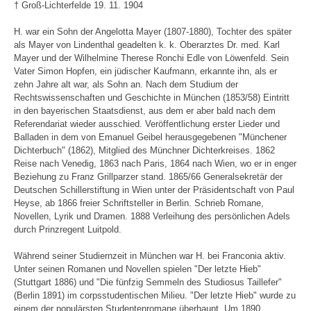
† Groß-Lichterfelde 19. 11. 1904
H. war ein Sohn der Angelotta Mayer (1807-1880), Tochter des später
als Mayer von Lindenthal geadelten k. k. Oberarztes Dr. med. Karl
Mayer und der Wilhelmine Therese Ronchi Edle von Löwenfeld. Sein
Vater Simon Hopfen, ein jüdischer Kaufmann, erkannte ihn, als er
zehn Jahre alt war, als Sohn an. Nach dem Studium der
Rechtswissenschaften und Geschichte in München (1853/58) Eintritt
in den bayerischen Staatsdienst, aus dem er aber bald nach dem
Referendariat wieder ausschied. Veröffentlichung erster Lieder und
Balladen in dem von Emanuel Geibel herausgegebenen "Münchener
Dichterbuch" (1862), Mitglied des Münchner Dichterkreises. 1862
Reise nach Venedig, 1863 nach Paris, 1864 nach Wien, wo er in enger
Beziehung zu Franz Grillparzer stand. 1865/66 Generalsekretär der
Deutschen Schillerstiftung in Wien unter der Präsidentschaft von Paul
Heyse, ab 1866 freier Schriftsteller in Berlin. Schrieb Romane,
Novellen, Lyrik und Dramen. 1888 Verleihung des persönlichen Adels
durch Prinzregent Luitpold.
Während seiner Studiernzeit in München war H. bei Franconia aktiv.
Unter seinen Romanen und Novellen spielen "Der letzte Hieb"
(Stuttgart 1886) und "Die fünfzig Semmeln des Studiosus Taillefer"
(Berlin 1891) im corpsstudentischen Milieu. "Der letzte Hieb" wurde zu
einem der populärsten Studentenromane überhaupt. Um 1890