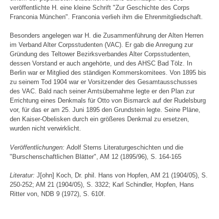
veröffentlichte H. eine kleine Schrift "Zur Geschichte des Corps
Franconia München". Franconia verlieh ihm die Ehrenmitgliedschaft.
Besonders angelegen war H. die Zusammenführung der Alten Herren
im Verband Alter Corpsstudenten (VAC). Er gab die Anregung zur
Gründung des Teltower Bezirksverbandes Alter Corpsstudenten,
dessen Vorstand er auch angehörte, und des AHSC Bad Tölz. In
Berlin war er Mitglied des ständigen Kommerskomitees. Von 1895 bis
zu seinem Tod 1904 war er Vorsitzender des Gesamtausschusses
des VAC. Bald nach seiner Amtsübernahme legte er den Plan zur
Errichtung eines Denkmals für Otto von Bismarck auf der Rudelsburg
vor, für das er am 25. Juni 1895 den Grundstein legte. Seine Pläne,
den Kaiser-Obelisken durch ein größeres Denkmal zu ersetzen,
wurden nicht verwirklicht.
Veröffentlichungen:
Adolf Sterns Literaturgeschichten und die
"Burschenschaftlichen Blätter", AM 12 (1895/96), S. 164-165
Literatur:
J[ohn] Koch, Dr. phil. Hans von Hopfen, AM 21 (1904/05), S.
250-252; AM 21 (1904/05), S. 3322; Karl Schindler, Hopfen, Hans
Ritter von, NDB 9 (1972), S. 610f.