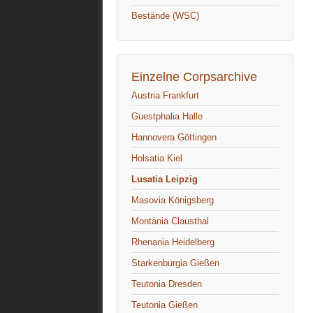
Bestände (WSC)
Einzelne Corpsarchive
Austria Frankfurt
Guestphalia Halle
Hannovera Göttingen
Holsatia Kiel
Lusatia Leipzig
Masovia Königsberg
Montania Clausthal
Rhenania Heidelberg
Starkenburgia Gießen
Teutonia Dresden
Teutonia Gießen