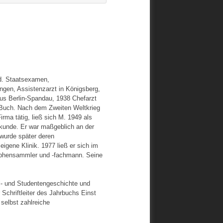
d. Staatsexamen,
angen, Assistenzarzt in Königsberg,
aus Berlin-Spandau, 1938 Chefarzt
-Buch. Nach dem Zweiten Weltkrieg
rma tätig, ließ sich M. 1949 als
ilkunde. Er war maßgeblich an der
 wurde später deren
igene Klinik. 1977 ließ er sich im
aphensammler und -fachmann. Seine
ul- und Studentengeschichte und
 Schriftleiter des Jahrbuchs Einst
selbst zahlreiche