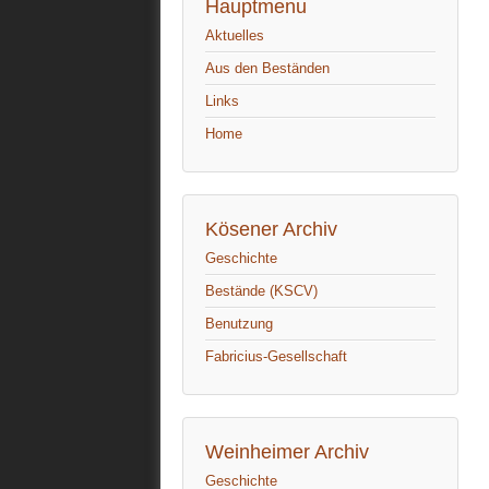
Hauptmenu
Aktuelles
Aus den Beständen
Links
Home
Kösener Archiv
Geschichte
Bestände (KSCV)
Benutzung
Fabricius-Gesellschaft
Weinheimer Archiv
Geschichte