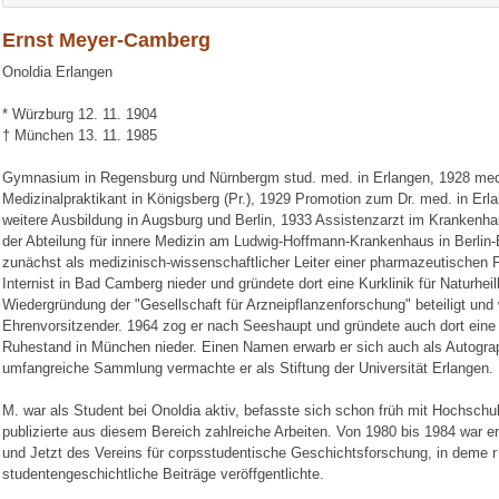
Ernst Meyer-Camberg
Onoldia Erlangen
* Würzburg 12. 11. 1904
† München 13. 11. 1985
Gymnasium in Regensburg und Nürnbergm stud. med. in Erlangen, 1928 me
Medizinalpraktikant in Königsberg (Pr.), 1929 Promotion zum Dr. med. in Erl
weitere Ausbildung in Augsburg und Berlin, 1933 Assistenzarzt im Krankenh
der Abteilung für innere Medizin am Ludwig-Hoffmann-Krankenhaus in Berlin
zunächst als medizinisch-wissenschaftlicher Leiter einer pharmazeutischen Fi
Internist in Bad Camberg nieder und gründete dort eine Kurklinik für Naturhe
Wiedergründung der "Gesellschaft für Arzneipflanzenforschung" beteiligt und
Ehrenvorsitzender. 1964 zog er nach Seeshaupt und gründete auch dort eine e
Ruhestand in München nieder. Einen Namen erwarb er sich auch als Autogr
umfangreiche Sammlung vermachte er als Stiftung der Universität Erlangen.
M. war als Student bei Onoldia aktiv, befasste sich schon früh mit Hochsch
publizierte aus diesem Bereich zahlreiche Arbeiten. Von 1980 bis 1984 war er
und Jetzt des Vereins für corpsstudentische Geschichtsforschung, in deme r 
studentengeschichtliche Beiträge veröffgentlichte.