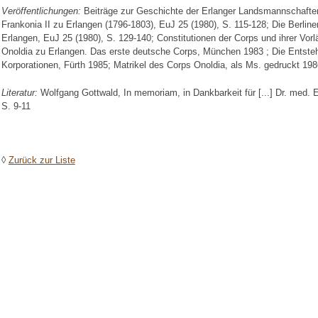
Veröffentlichungen:
Beiträge zur Geschichte der Erlanger Landsmannschaften
Frankonia II zu Erlangen (1796-1803), EuJ 25 (1980), S. 115-128; Die Berline
Erlangen, EuJ 25 (1980), S. 129-140; Constitutionen der Corps und ihrer Vor
Onoldia zu Erlangen. Das erste deutsche Corps, München 1983 ; Die Entstehu
Korporationen, Fürth 1985; Matrikel des Corps Onoldia, als Ms. gedruckt 198
Literatur:
Wolfgang Gottwald, In memoriam, in Dankbarkeit für [...] Dr. med.
S. 9-11
◊
Zurück zur Liste