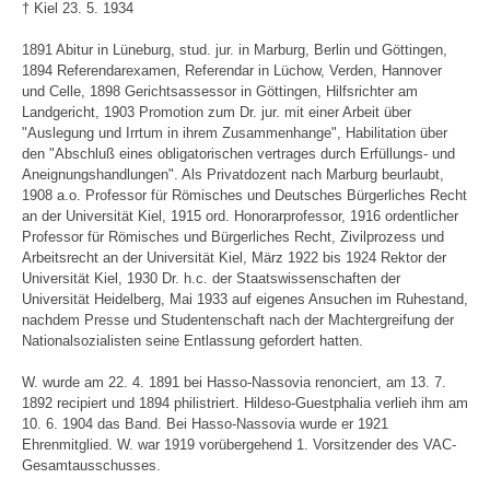
† Kiel 23. 5. 1934
1891 Abitur in Lüneburg, stud. jur. in Marburg, Berlin und Göttingen,
1894 Referendarexamen, Referendar in Lüchow, Verden, Hannover
und Celle, 1898 Gerichtsassessor in Göttingen, Hilfsrichter am
Landgericht, 1903 Promotion zum Dr. jur. mit einer Arbeit über
"Auslegung und Irrtum in ihrem Zusammenhange", Habilitation über
den "Abschluß eines obligatorischen vertrages durch Erfüllungs- und
Aneignungshandlungen". Als Privatdozent nach Marburg beurlaubt,
1908 a.o. Professor für Römisches und Deutsches Bürgerliches Recht
an der Universität Kiel, 1915 ord. Honorarprofessor, 1916 ordentlicher
Professor für Römisches und Bürgerliches Recht, Zivilprozess und
Arbeitsrecht an der Universität Kiel, März 1922 bis 1924 Rektor der
Universität Kiel, 1930 Dr. h.c. der Staatswissenschaften der
Universität Heidelberg, Mai 1933 auf eigenes Ansuchen im Ruhestand,
nachdem Presse und Studentenschaft nach der Machtergreifung der
Nationalsozialisten seine Entlassung gefordert hatten.
W. wurde am 22. 4. 1891 bei Hasso-Nassovia renonciert, am 13. 7.
1892 recipiert und 1894 philistriert. Hildeso-Guestphalia verlieh ihm am
10. 6. 1904 das Band. Bei Hasso-Nassovia wurde er 1921
Ehrenmitglied. W. war 1919 vorübergehend 1. Vorsitzender des VAC-
Gesamtausschusses.