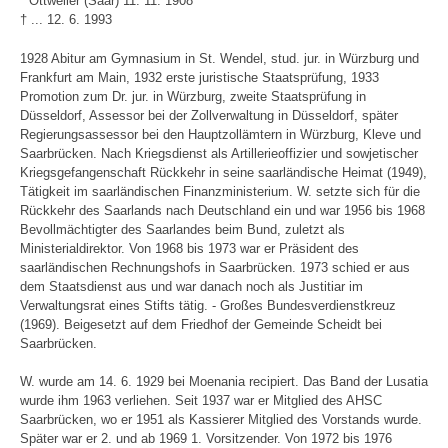
* Ottweiler (Saar) 11. 11. 1908
† ... 12. 6. 1993
1928 Abitur am Gymnasium in St. Wendel, stud. jur. in Würzburg und
Frankfurt am Main, 1932 erste juristische Staatsprüfung, 1933
Promotion zum Dr. jur. in Würzburg, zweite Staatsprüfung in
Düsseldorf, Assessor bei der Zollverwaltung in Düsseldorf, später
Regierungsassessor bei den Hauptzollämtern in Würzburg, Kleve und
Saarbrücken. Nach Kriegsdienst als Artillerieoffizier und sowjetischer
Kriegsgefangenschaft Rückkehr in seine saarländische Heimat (1949),
Tätigkeit im saarländischen Finanzministerium. W. setzte sich für die
Rückkehr des Saarlands nach Deutschland ein und war 1956 bis 1968
Bevollmächtigter des Saarlandes beim Bund, zuletzt als
Ministerialdirektor. Von 1968 bis 1973 war er Präsident des
saarländischen Rechnungshofs in Saarbrücken. 1973 schied er aus
dem Staatsdienst aus und war danach noch als Justitiar im
Verwaltungsrat eines Stifts tätig. - Großes Bundesverdienstkreuz
(1969). Beigesetzt auf dem Friedhof der Gemeinde Scheidt bei
Saarbrücken.
W. wurde am 14. 6. 1929 bei Moenania recipiert. Das Band der Lusatia
wurde ihm 1963 verliehen. Seit 1937 war er Mitglied des AHSC
Saarbrücken, wo er 1951 als Kassierer Mitglied des Vorstands wurde.
Später war er 2. und ab 1969 1. Vorsitzender. Von 1972 bis 1976