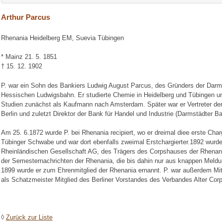
Arthur Parcus
Rhenania Heidelberg EM, Suevia Tübingen
* Mainz 21. 5. 1851
† 15. 12. 1902
P. war ein Sohn des Bankiers Ludwig August Parcus, des Gründers der Darm
Hessischen Ludwigsbahn. Er studierte Chemie in Heidelberg und Tübingen u
Studien zunächst als Kaufmann nach Amsterdam. Später war er Vertreter de
Berlin und zuletzt Direktor der Bank für Handel und Industrie (Darmstädter Ban
Am 25. 6.1872 wurde P. bei Rhenania recipiert, wo er dreimal diee erste Char
Tübinger Schwabe und war dort ebenfalls zweimal Erstchargierter.1892 wurde 
Rheinländischen Gesellschaft AG, des Trägers des Corpshauses der Rhenania
der Semesternachrichten der Rhenania, die bis dahin nur aus knappen Meldu
1899 wurde er zum Ehrenmitglied der Rhenania ernannt. P. war außerdem M
als Schatzmeister Mitglied des Berliner Vorstandes des Verbandes Alter Cor
◊
Zurück zur Liste