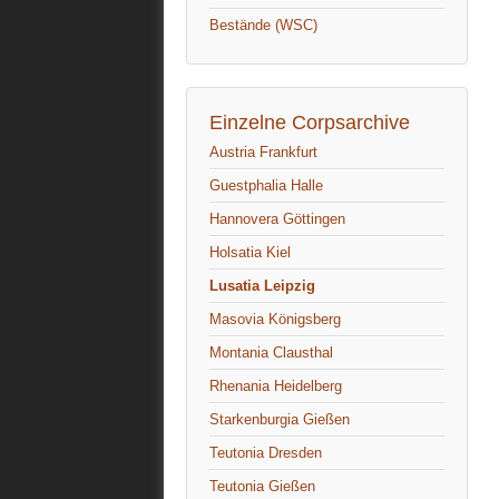
Bestände (WSC)
Einzelne Corpsarchive
Austria Frankfurt
Guestphalia Halle
Hannovera Göttingen
Holsatia Kiel
Lusatia Leipzig
Masovia Königsberg
Montania Clausthal
Rhenania Heidelberg
Starkenburgia Gießen
Teutonia Dresden
Teutonia Gießen