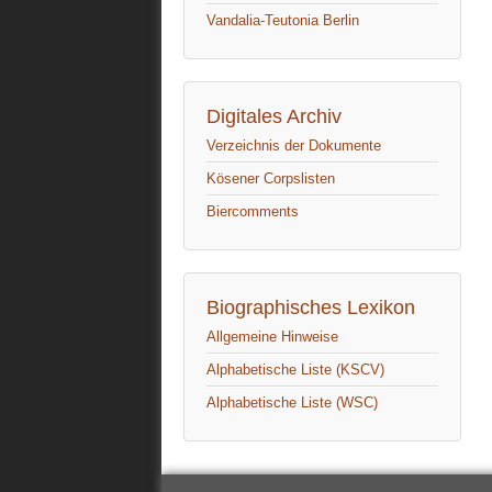
Vandalia-Teutonia Berlin
Digitales Archiv
Verzeichnis der Dokumente
Kösener Corpslisten
Biercomments
Biographisches Lexikon
Allgemeine Hinweise
Alphabetische Liste (KSCV)
Alphabetische Liste (WSC)