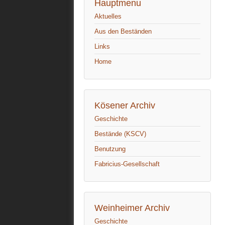
Hauptmenu
Aktuelles
Aus den Beständen
Links
Home
Kösener Archiv
Geschichte
Bestände (KSCV)
Benutzung
Fabricius-Gesellschaft
Weinheimer Archiv
Geschichte