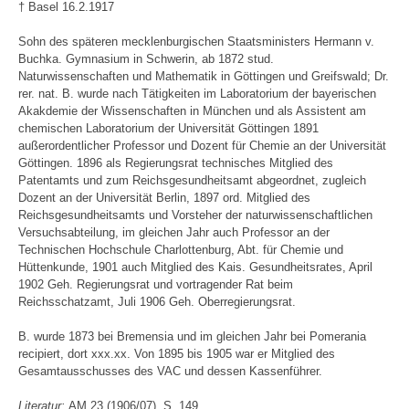
† Basel 16.2.1917
Sohn des späteren mecklenburgischen Staatsministers Hermann v.
Buchka. Gymnasium in Schwerin, ab 1872 stud.
Naturwissenschaften und Mathematik in Göttingen und Greifswald; Dr.
rer. nat. B. wurde nach Tätigkeiten im Laboratorium der bayerischen
Akakdemie der Wissenschaften in München und als Assistent am
chemischen Laboratorium der Universität Göttingen 1891
außerordentlicher Professor und Dozent für Chemie an der Universität
Göttingen. 1896 als Regierungsrat technisches Mitglied des
Patentamts und zum Reichsgesundheitsamt abgeordnet, zugleich
Dozent an der Universität Berlin, 1897 ord. Mitglied des
Reichsgesundheitsamts und Vorsteher der naturwissenschaftlichen
Versuchsabteilung, im gleichen Jahr auch Professor an der
Technischen Hochschule Charlottenburg, Abt. für Chemie und
Hüttenkunde, 1901 auch Mitglied des Kais. Gesundheitsrates, April
1902 Geh. Regierungsrat und vortragender Rat beim
Reichsschatzamt, Juli 1906 Geh. Oberregierungsrat.
B. wurde 1873 bei Bremensia und im gleichen Jahr bei Pomerania
recipiert, dort xxx.xx. Von 1895 bis 1905 war er Mitglied des
Gesamtausschusses des VAC und dessen Kassenführer.
Literatur:
AM 23 (1906/07), S. 149.