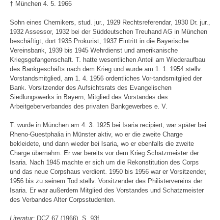
† München 4. 5. 1966
Sohn eines Chemikers, stud. jur., 1929 Rechtsreferendar, 1930 Dr. jur.,
1932 Assessor, 1932 bei der Süddeutschen Treuhand AG in München
beschäftigt, dort 1935 Prokurist, 1937 Eintritt in die Bayerische
Vereinsbank, 1939 bis 1945 Wehrdienst und amerikanische
Kriegsgefangenschaft. T. hatte wesentlichen Anteil am Wiederaufbau
des Bankgeschäfts nach dem Krieg und wurde am 1. 1. 1954 stellv.
Vorstandsmitglied, am 1. 4. 1956 ordentliches Vor-tandsmitglied der
Bank. Vorsitzender des Aufsichtsrats des Evangelischen
Siedlungswerks in Bayern, Mitglied des Vorstandes des
Arbeitgeberverbandes des privaten Bankgewerbes e. V.
T. wurde in München am 4. 3. 1925 bei Isaria recipiert, war später bei
Rheno-Guestphalia in Münster aktiv, wo er die zweite Charge
bekleidete, und dann wieder bei Isaria, wo er ebenfalls die zweite
Charge übernahm. Er war bereits vor dem Krieg Schatzmeister der
Isaria. Nach 1945 machte er sich um die Rekonstitution des Corps
und das neue Corpshaus verdient. 1950 bis 1956 war er Vorsitzender,
1956 bis zu seinem Tod stellv. Vorsitzender des Philistervereins der
Isaria. Er war außerdem Mitglied des Vorstandes und Schatzmeister
des Verbandes Alter Corpsstudenten.
Literatur:
DCZ 67 (1966), S. 93f.