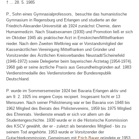
† ... 28. 5. 1985
P., Sohn eines Gymnasialprofessors, besuchte das humanistische
Gymnasium in Regensburg und Erlangen und studierte an der
Friedrich-Alexander-Universität ab 1924 zunächst Chemie, dann
Humanmedizin. Nach Staatsexamen (1930) und Promotion ließ er sich
im Oktober 1945 als praktischer Arzt in Emskirchen/MIttelfranken
nieder. Nach dem Zweiten Weltkrieg war er Vorstandsmitglied der
Kassenärztlichen Vereinigung Mittelfranken und Gründer und
Vorsitzender des Ärztlichen Kreisverbandes Neustadt/Scheinefeld
(1946-1972) sowie Delegierter beim bayerischen Ärztetag (1954-1974).
1968 gab er seine ärztliche Praxis aus Gesundheitsgründen auf. 1983
Verdienstmedaille des Verdienstordens der Bundesrepublik
Deutschland.
P. wurde im Sommersemester 1924 bei Bavaria Erlangen aktiv und
am 9. 2. 1925 ins engere Corps recipiert. Insgesamt focht er 13
Mensuren. Nach seiner Philistrierung war er bei Bavaria von 1948 bis
1962 Mitglied des Beirats des Philistervereins, 1959 bis 1975 Mitglied
des Ehrenrats. Verdienste erwarb er sich vor allem um die
Studentengeschichte. 1930 wurde er in die Historische Kommission
des KSCV gewählt, der er - zuletzt als beratendes Mitglied - bis zu
seinem Tod angehörte. 1953 wurde er Vorsitzender der
Gutachterkommission. Gemeinsam mit
Erich Bauer
gründete er 1953