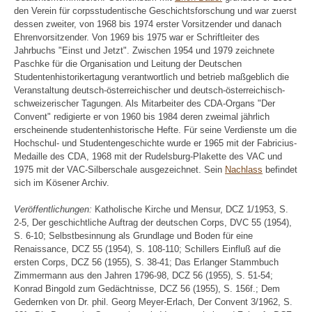
den Verein für corpsstudentische Geschichtsforschung und war zuerst
dessen zweiter, von 1968 bis 1974 erster Vorsitzender und danach
Ehrenvorsitzender. Von 1969 bis 1975 war er Schriftleiter des
Jahrbuchs "Einst und Jetzt". Zwischen 1954 und 1979 zeichnete
Paschke für die Organisation und Leitung der Deutschen
Studentenhistorikertagung verantwortlich und betrieb maßgeblich die
Veranstaltung deutsch-österreichischer und deutsch-österreichisch-
schweizerischer Tagungen. Als Mitarbeiter des CDA-Organs "Der
Convent" redigierte er von 1960 bis 1984 deren zweimal jährlich
erscheinende studentenhistorische Hefte. Für seine Verdienste um die
Hochschul- und Studentengeschichte wurde er 1965 mit der Fabricius-
Medaille des CDA, 1968 mit der Rudelsburg-Plakette des VAC und
1975 mit der VAC-Silberschale ausgezeichnet. Sein
Nachlass
befindet
sich im Kösener Archiv.
Veröffentlichungen:
Katholische Kirche und Mensur, DCZ 1/1953, S.
2-5, Der geschichtliche Auftrag der deutschen Corps, DVC 55 (1954),
S. 6-10; Selbstbesinnung als Grundlage und Boden für eine
Renaissance, DCZ 55 (1954), S. 108-110; Schillers Einfluß auf die
ersten Corps, DCZ 56 (1955), S. 38-41; Das Erlanger Stammbuch
Zimmermann aus den Jahren 1796-98, DCZ 56 (1955), S. 51-54;
Konrad Bingold zum Gedächtnisse, DCZ 56 (1955), S. 156f.; Dem
Gedernken von Dr. phil. Georg Meyer-Erlach, Der Convent 3/1962, S.