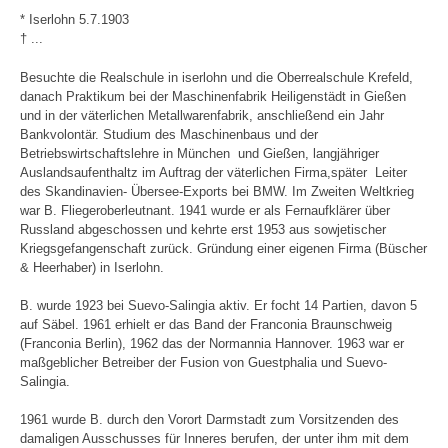
* Iserlohn 5.7.1903
† ...
Besuchte die Realschule in iserlohn und die Oberrealschule Krefeld,
danach Praktikum bei der Maschinenfabrik Heiligenstädt in Gießen
und in der väterlichen Metallwarenfabrik, anschließend ein Jahr
Bankvolontär. Studium des Maschinenbaus und der
Betriebswirtschaftslehre in München und Gießen, langjähriger
Auslandsaufenthaltz im Auftrag der väterlichen Firma,später Leiter
des Skandinavien- Übersee-Exports bei BMW. Im Zweiten Weltkrieg
war B. Fliegeroberleutnant. 1941 wurde er als Fernaufklärer über
Russland abgeschossen und kehrte erst 1953 aus sowjetischer
Kriegsgefangenschaft zurück. Gründung einer eigenen Firma (Büscher
& Heerhaber) in Iserlohn.
B. wurde 1923 bei Suevo-Salingia aktiv. Er focht 14 Partien, davon 5
auf Säbel. 1961 erhielt er das Band der Franconia Braunschweig
(Franconia Berlin), 1962 das der Normannia Hannover. 1963 war er
maßgeblicher Betreiber der Fusion von Guestphalia und Suevo-
Salingia.
1961 wurde B. durch den Vorort Darmstadt zum Vorsitzenden des
damaligen Ausschusses für Inneres berufen, der unter ihm mit dem